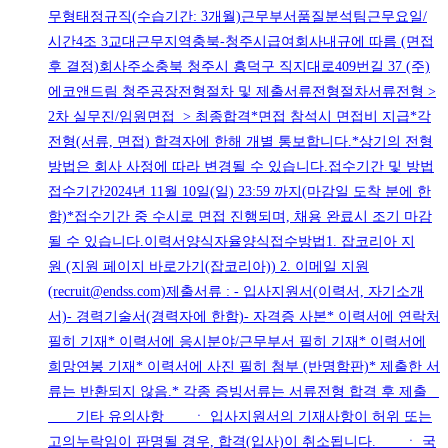
무형태정규직(수습기간: 3개월)근무부서품질분석팀근무요일/
시간4조 3교대근무지역충북-청주시급여회사내규에 따름 (면접
후 결정)회사주소충북 청주시 흥덕구 직지대로409번길 37 (주)
에코앤드림 청주공장전형절차 및 제출서류전형절차서류전형 >
2차 실무진/임원면접 > 최종합격*면접 참석시 면접비 지급*각
전형(서류, 면접) 합격자에 한해 개별 통보합니다.*상기의 전형
방법은 회사 사정에 따라 변경될 수 있습니다.접수기간 및 방법
접수기간2024년 11월 10일(일) 23:59 까지(마감일 도착 분에 한
함)*접수기간 중 수시로 면접 진행되며, 채용 완료시 조기 마감
될 수 있습니다.이력서양식자율양식접수방법1. 잡코리아 지
원 (지원 페이지 바로가기(잡코리아)) 2. 이메일 지원
(recruit@endss.com)제출서류 : - 입사지원서(이력서, 자기소개
서)- 경력기술서(경력자에 한함)- 자격증 사본* 이력서에 연락처
필히 기재* 이력서에 응시분야/근무부서 필히 기재* 이력서에
희망연봉 기재* 이력서에 사진 필히 첨부 (반명함판)* 제출한 서
류는 반환되지 않음.* 각종 증빙서류는 서류전형 합격 후 제출
기타 유의사항 ㆍ 입사지원서의 기재사항이 허위 또는
고의누락임이 판명될 경우, 합격(입사)이 취소됩니다. ㆍ 국