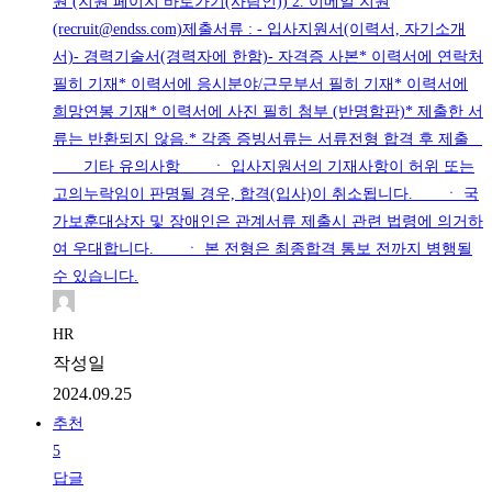
원 (지원 페이지 바로가기(사람인)) 2. 이메일 지원
(recruit@endss.com)제출서류 : - 입사지원서(이력서, 자기소개
서)- 경력기술서(경력자에 한함)- 자격증 사본* 이력서에 연락처
필히 기재* 이력서에 응시분야/근무부서 필히 기재* 이력서에
희망연봉 기재* 이력서에 사진 필히 첨부 (반명함판)* 제출한 서
류는 반환되지 않음.* 각종 증빙서류는 서류전형 합격 후 제출
기타 유의사항 ㆍ 입사지원서의 기재사항이 허위 또는
고의누락임이 판명될 경우, 합격(입사)이 취소됩니다. ㆍ 국
가보훈대상자 및 장애인은 관계서류 제출시 관련 법령에 의거하
여 우대합니다. ㆍ 본 전형은 최종합격 통보 전까지 병행될
수 있습니다.
HR
작성일
2024.09.25
추천
5
답글