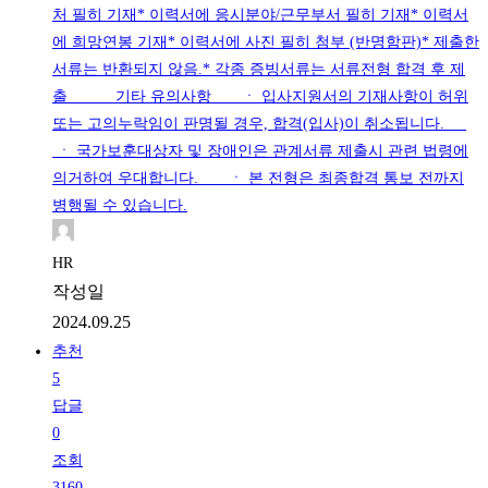
처 필히 기재* 이력서에 응시분야/근무부서 필히 기재* 이력서
에 희망연봉 기재* 이력서에 사진 필히 첨부 (반명함판)* 제출한
서류는 반환되지 않음.* 각종 증빙서류는 서류전형 합격 후 제
출 기타 유의사항 ㆍ 입사지원서의 기재사항이 허위
또는 고의누락임이 판명될 경우, 합격(입사)이 취소됩니다.
ㆍ 국가보훈대상자 및 장애인은 관계서류 제출시 관련 법령에
의거하여 우대합니다. ㆍ 본 전형은 최종합격 통보 전까지
병행될 수 있습니다.
HR
작성일
2024.09.25
추천
5
답글
0
조회
3160