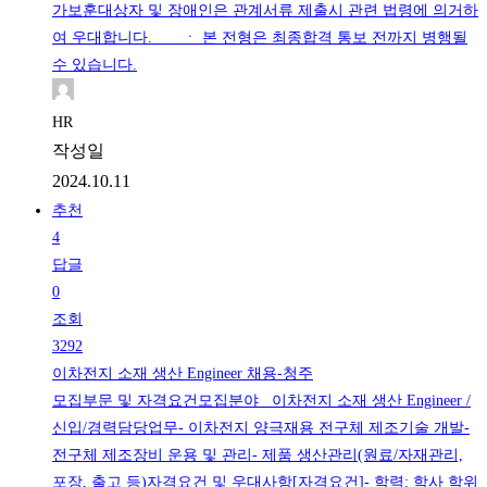
가보훈대상자 및 장애인은 관계서류 제출시 관련 법령에 의거하
여 우대합니다. ㆍ 본 전형은 최종합격 통보 전까지 병행될
수 있습니다.
HR
작성일
2024.10.11
추천
4
답글
0
조회
3292
이차전지 소재 생산 Engineer 채용-청주
모집부문 및 자격요건모집분야 이차전지 소재 생산 Engineer /
신입/경력담당업무- 이차전지 양극재용 전구체 제조기술 개발-
전구체 제조장비 운용 및 관리- 제품 생산관리(원료/자재관리,
포장, 출고 등)자격요건 및 우대사항[자격요건]- 학력: 학사 학위