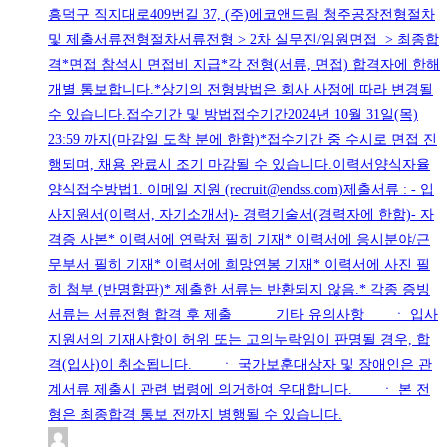
흥덕구 직지대로409번길 37, (주)에코앤드림 청주공장전형절차
및 제출서류전형절차서류전형 > 2차 실무진/임원면접 > 최종합
격*면접 참석시 면접비 지급*각 전형(서류, 면접) 합격자에 한해
개별 통보합니다.*상기의 전형방법은 회사 사정에 따라 변경될
수 있습니다.접수기간 및 방법접수기간2024년 10월 31일(목)
23:59 까지(마감일 도착 분에 한함)*접수기간 중 수시로 면접 진
행되며, 채용 완료시 조기 마감될 수 있습니다.이력서양식자율
양식접수방법1. 이메일 지원 (recruit@endss.com)제출서류 : - 입
사지원서(이력서, 자기소개서)- 경력기술서(경력자에 한함)- 자
격증 사본* 이력서에 연락처 필히 기재* 이력서에 응시분야/근
무부서 필히 기재* 이력서에 희망연봉 기재* 이력서에 사진 필
히 첨부 (반명함판)* 제출한 서류는 반환되지 않음.* 각종 증빙
서류는 서류전형 합격 후 제출 기타 유의사항 ㆍ 입사
지원서의 기재사항이 허위 또는 고의누락임이 판명될 경우, 합
격(입사)이 취소됩니다. ㆍ 국가보훈대상자 및 장애인은 관
계서류 제출시 관련 법령에 의거하여 우대합니다. ㆍ 본 전
형은 최종합격 통보 전까지 병행될 수 있습니다.