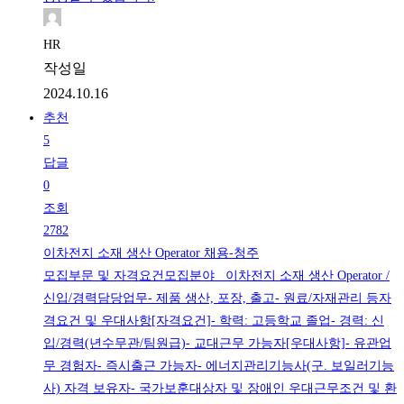
HR
작성일
2024.10.16
추천
5
답글
0
조회
2782
이차전지 소재 생산 Operator 채용-청주
모집부문 및 자격요건모집분야 이차전지 소재 생산 Operator /
신입/경력담당업무- 제품 생산, 포장, 출고- 원료/자재관리 등자
격요건 및 우대사항[자격요건]- 학력: 고등학교 졸업- 경력: 신
입/경력(년수무관/팀원급)- 교대근무 가능자[우대사항]- 유관업
무 경험자- 즉시출근 가능자- 에너지관리기능사(구. 보일러기능
사) 자격 보유자- 국가보훈대상자 및 장애인 우대근무조건 및 환