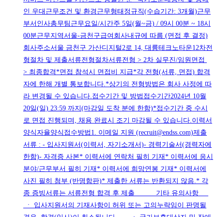
인 우대근무조건 및 환경근무형태정규직(수습기간: 3개월)근무
부서인사총무팀근무요일/시간주 5일(월~금) / 09시 00분 ~ 18시
00분근무지역서울-금천구급여회사내규에 따름 (면접 후 결정)
회사주소서울 금천구 가산디지털2로 14, 대륭테크노타운12차전
형절차 및 제출서류전형절차서류전형 > 2차 실무진/임원면접
> 최종합격*면접 참석시 면접비 지급*각 전형(서류, 면접) 합격
자에 한해 개별 통보합니다.*상기의 전형방법은 회사 사정에 따
라 변경될 수 있습니다.접수기간 및 방법접수기간2024년 10월
20일(일) 23:59 까지(마감일 도착 분에 한함)*접수기간 중 수시
로 면접 진행되며, 채용 완료시 조기 마감될 수 있습니다.이력서
양식자율양식접수방법1. 이메일 지원 (recruit@endss.com)제출
서류 : - 입사지원서(이력서, 자기소개서)- 경력기술서(경력자에
한함)- 자격증 사본* 이력서에 연락처 필히 기재* 이력서에 응시
분야/근무부서 필히 기재* 이력서에 희망연봉 기재* 이력서에
사진 필히 첨부 (반명함판)* 제출한 서류는 반환되지 않음.* 각
종 증빙서류는 서류전형 합격 후 제출 기타 유의사항
ㆍ 입사지원서의 기재사항이 허위 또는 고의누락임이 판명될