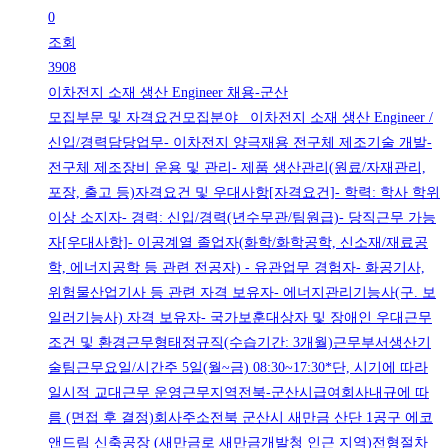
0
조회
3908
이차전지 소재 생산 Engineer 채용-군산
모집부문 및 자격요건모집분야 이차전지 소재 생산 Engineer /
신입/경력담당업무- 이차전지 양극재용 전구체 제조기술 개발-
전구체 제조장비 운용 및 관리- 제품 생산관리(원료/자재관리,
포장, 출고 등)자격요건 및 우대사항[자격요건]- 학력: 학사 학위
이상 소지자- 경력: 신입/경력(년수무관/팀원급)- 당직근무 가능
자[우대사항]- 이공계열 졸업자(화학/화학공학, 신소재/재료공
학, 에너지공학 등 관련 전공자) - 유관업무 경험자- 화공기사,
위험물산업기사 등 관련 자격 보유자- 에너지관리기능사(구. 보
일러기능사) 자격 보유자- 국가보훈대상자 및 장애인 우대근무
조건 및 환경근무형태정규직(수습기간: 3개월)근무부서생산기
술팀근무요일/시간주 5일(월~금) 08:30~17:30*단, 시기에 따라
일시적 교대근무 운영근무지역전북-군산시급여회사내규에 따
름 (면접 후 결정)회사주소전북 군산시 새만금 산단 1공구 에코
앤드림 신축공장 (새만금로 새만금개발청 인근 지역)전형절차