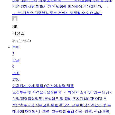
경우, 합격(입사)이 취소됩니다. ㆍ 국가보훈대상자 및 장애
인은 관계서류 제출시 관련 법령에 의거하여 우대합니다.
ㆍ 본 전형은 최종합격 통보 전까지 병행될 수 있습니다.
HR
작성일
2024.09.25
추천
7
답글
0
조회
3768
이차전지 소재 품질 QC 신입/경력 채용
모집부문 및 자격요건모집분야 이차전지 소재 QC 업무 담당 /
신입/경력담당업무- 분석업무 및 장비 유지관리(ICP-OES 분
석) *청주공장 직무교육 완료 후 군산 근무 예정자격요건 및 우
대사항[자격요건]- 학력: 고등학교 졸업 이상- 경력: 신입/경력