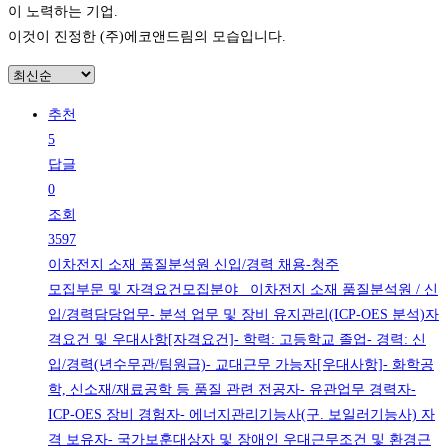
이 노력하는 기업.
이것이 진정한 (주)에코앤드림의 모습입니다.
추천
5
답글
0
조회
3597
이차전지 소재 품질분석원 신입/경력 채용-청주
모집부문 및 자격요건모집분야 이차전지 소재 품질분석원 / 신
입/경력담당업무- 분석 업무 및 장비 유지관리(ICP-OES 분석)자
격요건 및 우대사항[자격요건]- 학력: 고등학교 졸업- 경력: 신
입/경력(년수무관/팀원급)- 교대근무 가능자[우대사항]- 화학공
학, 신소재/재료공학 등 품질 관련 전공자- 유관업무 경력자-
ICP-OES 장비 경험자- 에너지관리기능사(구. 보일러기능사) 자
격 보유자- 국가보훈대상자 및 장애인 우대근무조건 및 환경근