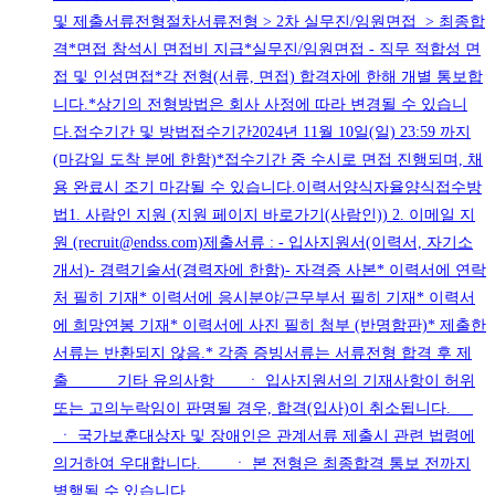
및 제출서류전형절차서류전형 > 2차 실무진/임원면접 > 최종합
격*면접 참석시 면접비 지급*실무진/임원면접 - 직무 적합성 면
접 및 인성면접*각 전형(서류, 면접) 합격자에 한해 개별 통보합
니다.*상기의 전형방법은 회사 사정에 따라 변경될 수 있습니
다.접수기간 및 방법접수기간2024년 11월 10일(일) 23:59 까지
(마감일 도착 분에 한함)*접수기간 중 수시로 면접 진행되며, 채
용 완료시 조기 마감될 수 있습니다.이력서양식자율양식접수방
법1. 사람인 지원 (지원 페이지 바로가기(사람인)) 2. 이메일 지
원 (recruit@endss.com)제출서류 : - 입사지원서(이력서, 자기소
개서)- 경력기술서(경력자에 한함)- 자격증 사본* 이력서에 연락
처 필히 기재* 이력서에 응시분야/근무부서 필히 기재* 이력서
에 희망연봉 기재* 이력서에 사진 필히 첨부 (반명함판)* 제출한
서류는 반환되지 않음.* 각종 증빙서류는 서류전형 합격 후 제
출 기타 유의사항 ㆍ 입사지원서의 기재사항이 허위
또는 고의누락임이 판명될 경우, 합격(입사)이 취소됩니다.
ㆍ 국가보훈대상자 및 장애인은 관계서류 제출시 관련 법령에
의거하여 우대합니다. ㆍ 본 전형은 최종합격 통보 전까지
병행될 수 있습니다.