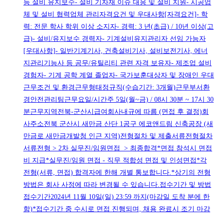
등 설비 유지보수- 설비 기자재 이슈 대응 및 설비 지원- 시공업
체 및 설비 협력업체 관리자격요건 및 우대사항[자격요건]- 학
력: 전문 학사 학위 이상 소지자- 경력: 3 년(초급) / 10년 이상(고
급)- 설비/유지보수 경력자- 기계설비유지관리자 선임 가능자
[우대사항]- 일반기계기사, 건축설비기사, 설비보전기사, 에너
지관리기능사 등 공무/유틸리티 관련 자격 보유자- 제조업 설비
경험자- 기계 공학 계열 졸업자- 국가보훈대상자 및 장애인 우대
근무조건 및 환경근무형태정규직(수습기간: 3개월)근무부서환
경안전관리팀근무요일/시간주 5일(월~금) / 08시 30분 ~ 17시 30
분근무지역전북-군산시급여회사내규에 따름 (면접 후 결정)회
사주소전북 군산시 새만금 산단 1공구 에코앤드림 신축공장 (새
만금로 새만금개발청 인근 지역)전형절차 및 제출서류전형절차
서류전형 > 2차 실무진/임원면접 > 최종합격*면접 참석시 면접
비 지급*실무진/임원 면접 - 직무 적합성 면접 및 인성면접*각
전형(서류, 면접) 합격자에 한해 개별 통보합니다.*상기의 전형
방법은 회사 사정에 따라 변경될 수 있습니다.접수기간 및 방법
접수기간2024년 11월 10일(일) 23:59 까지(마감일 도착 분에 한
함)*접수기간 중 수시로 면접 진행되며, 채용 완료시 조기 마감