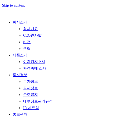
Skip to content
회사소개
회사개요
CEO인사말
비전
연혁
제품소개
이차전지소재
환경촉매 소재
투자정보
주가정보
공시정보
주주공지
내부정보관리규정
IR 자료실
홍보센터