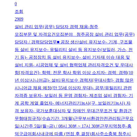
0
조회
2909
설비 관리 업무(공무) 담당자 경력 채용-청주
모집부문 및 자격요건모집분야 청주공장 설비 관리 업무(공무)
담당자 / 경력담당업무■ 공장 생산설비 유지보수- 기계, 구조물
등 설비 유지보수- 유틸리티 설비 등 유지보수(보일러, 가스, 전
기 등)- 공정장치 등 설비 유지보수- 설비 기자재 이슈 대응 및
설비 지원- 시공업체 및 설비 협력업체 관리자격요건 및 우대사
항[자격요건]- 학력: 전문 학사 학위 이상 소지자- 경력: 경력(10
년 이상/시니어급)- 설비/유지보수 경력자[우대사항]- 경험 많은
시니어급 채용 예정(만 55세 이상자 우대)- 공무/유틸리티 관련
자격증 보유자- 보일러 등 운영 경험자- 제조업 설비 경험자- 기
계 공학 계열 졸업자- 에너지관리기능사(구. 보일러기능사) 자
격 보유자- 국가보훈대상자 및 장애인 우대근무조건 및 환경근
무형태정규직(수습기간: 3개월)근무부서환경안전관리팀근무요
일/시간주 5일(월~금) / 08시 30분 ~ 17시 30분근무지역청주-흥
덕구급여회사내규에 따름 (면접 후 결정)회사주소충북 청주시