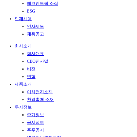
에코앤드림 소식
ESG
인재채용
인사제도
채용공고
회사소개
회사개요
CEO인사말
비전
연혁
제품소개
이차전지소재
환경촉매 소재
투자정보
주가정보
공시정보
주주공지