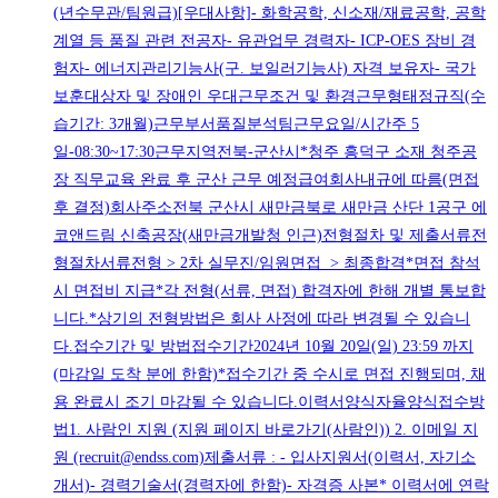
(년수무관/팀원급)[우대사항]- 화학공학, 신소재/재료공학, 공학
계열 등 품질 관련 전공자- 유관업무 경력자- ICP-OES 장비 경
험자- 에너지관리기능사(구. 보일러기능사) 자격 보유자- 국가
보훈대상자 및 장애인 우대근무조건 및 환경근무형태정규직(수
습기간: 3개월)근무부서품질분석팀근무요일/시간주 5
일-08:30~17:30근무지역전북-군산시*청주 흥덕구 소재 청주공
장 직무교육 완료 후 군산 근무 예정급여회사내규에 따름(면접
후 결정)회사주소전북 군산시 새만금북로 새만금 산단 1공구 에
코앤드림 신축공장(새만금개발청 인근)전형절차 및 제출서류전
형절차서류전형 > 2차 실무진/임원면접 > 최종합격*면접 참석
시 면접비 지급*각 전형(서류, 면접) 합격자에 한해 개별 통보합
니다.*상기의 전형방법은 회사 사정에 따라 변경될 수 있습니
다.접수기간 및 방법접수기간2024년 10월 20일(일) 23:59 까지
(마감일 도착 분에 한함)*접수기간 중 수시로 면접 진행되며, 채
용 완료시 조기 마감될 수 있습니다.이력서양식자율양식접수방
법1. 사람인 지원 (지원 페이지 바로가기(사람인)) 2. 이메일 지
원 (recruit@endss.com)제출서류 : - 입사지원서(이력서, 자기소
개서)- 경력기술서(경력자에 한함)- 자격증 사본* 이력서에 연락