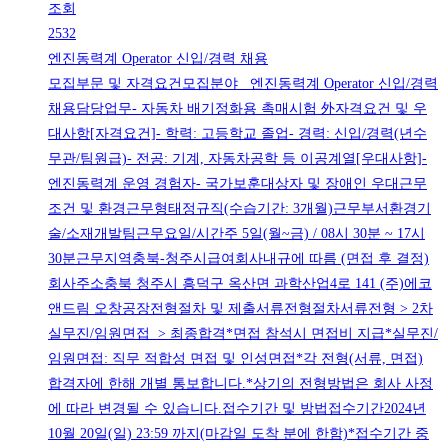
조회
2532
엔진동력계 Operator 신입/경력 채용
모집부문 및 자격요건모집분야 엔진동력계 Operator 신입/경력
채용담당업무- 자동차 배기정화용 촉매시험 外자격요건 및 우
대사항[자격요건]- 학력: 고등학교 졸업- 경력: 신입/경력(년수
무관/팀원급)- 전공: 기계, 자동차공학 등 이공계열[우대사항]-
엔진동력계 운영 경험자- 국가보훈대상자 및 장애인 우대근무
조건 및 환경근무형태정규직(수습기간: 3개월)근무부서환경기
술/소재개발팀근무요일/시간주 5일(월~금) / 08시 30분 ~ 17시
30분근무지역충북-청주시급여회사내규에 따름 (면접 후 결정)
회사주소충북 청주시 흥덕구 옥산면 과학산업4로 141 (주)에코
앤드림 오창공장전형절차 및 제출서류전형절차서류전형 > 2차
실무진/임원면접 > 최종합격*면접 참석시 면접비 지급*실무진/
임원면접: 직무 적합성 면접 및 인성면접*각 전형(서류, 면접)
합격자에 한해 개별 통보합니다.*상기의 전형방법은 회사 사정
에 따라 변경될 수 있습니다.접수기간 및 방법접수기간2024년
10월 20일(일) 23:59 까지(마감일 도착 분에 한함)*접수기간 중