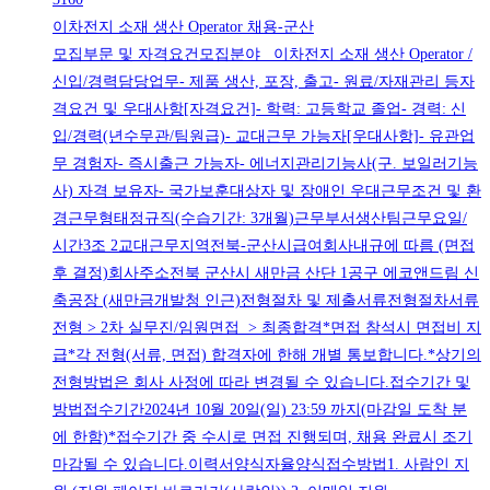
이차전지 소재 생산 Operator 채용-군산
모집부문 및 자격요건모집분야 이차전지 소재 생산 Operator /
신입/경력담당업무- 제품 생산, 포장, 출고- 원료/자재관리 등자
격요건 및 우대사항[자격요건]- 학력: 고등학교 졸업- 경력: 신
입/경력(년수무관/팀원급)- 교대근무 가능자[우대사항]- 유관업
무 경험자- 즉시출근 가능자- 에너지관리기능사(구. 보일러기능
사) 자격 보유자- 국가보훈대상자 및 장애인 우대근무조건 및 환
경근무형태정규직(수습기간: 3개월)근무부서생산팀근무요일/
시간3조 2교대근무지역전북-군산시급여회사내규에 따름 (면접
후 결정)회사주소전북 군산시 새만금 산단 1공구 에코앤드림 신
축공장 (새만금개발청 인근)전형절차 및 제출서류전형절차서류
전형 > 2차 실무진/임원면접 > 최종합격*면접 참석시 면접비 지
급*각 전형(서류, 면접) 합격자에 한해 개별 통보합니다.*상기의
전형방법은 회사 사정에 따라 변경될 수 있습니다.접수기간 및
방법접수기간2024년 10월 20일(일) 23:59 까지(마감일 도착 분
에 한함)*접수기간 중 수시로 면접 진행되며, 채용 완료시 조기
마감될 수 있습니다.이력서양식자율양식접수방법1. 사람인 지