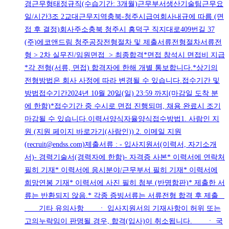
경근무형태정규직(수습기간: 3개월)근무부서생산기술팀근무요
일/시간3조 2교대근무지역충북-청주시급여회사내규에 따름 (면
접 후 결정)회사주소충북 청주시 흥덕구 직지대로409번길 37
(주)에코앤드림 청주공장전형절차 및 제출서류전형절차서류전
형 > 2차 실무진/임원면접 > 최종합격*면접 참석시 면접비 지급
*각 전형(서류, 면접) 합격자에 한해 개별 통보합니다.*상기의
전형방법은 회사 사정에 따라 변경될 수 있습니다.접수기간 및
방법접수기간2024년 10월 20일(일) 23:59 까지(마감일 도착 분
에 한함)*접수기간 중 수시로 면접 진행되며, 채용 완료시 조기
마감될 수 있습니다.이력서양식자율양식접수방법1. 사람인 지
원 (지원 페이지 바로가기(사람인)) 2. 이메일 지원
(recruit@endss.com)제출서류 : - 입사지원서(이력서, 자기소개
서)- 경력기술서(경력자에 한함)- 자격증 사본* 이력서에 연락처
필히 기재* 이력서에 응시분야/근무부서 필히 기재* 이력서에
희망연봉 기재* 이력서에 사진 필히 첨부 (반명함판)* 제출한 서
류는 반환되지 않음.* 각종 증빙서류는 서류전형 합격 후 제출
기타 유의사항 ㆍ 입사지원서의 기재사항이 허위 또는
고의누락임이 판명될 경우, 합격(입사)이 취소됩니다. ㆍ 국