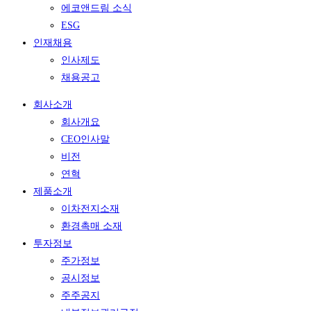
에코앤드림 소식
ESG
인재채용
인사제도
채용공고
회사소개
회사개요
CEO인사말
비전
연혁
제품소개
이차전지소재
환경촉매 소재
투자정보
주가정보
공시정보
주주공지