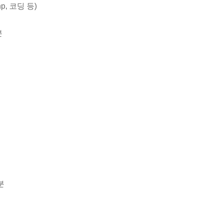
hp, 코딩 등)
분
분