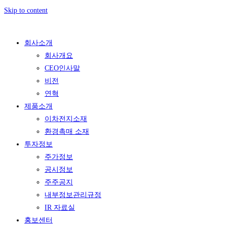
Skip to content
회사소개
회사개요
CEO인사말
비전
연혁
제품소개
이차전지소재
환경촉매 소재
투자정보
주가정보
공시정보
주주공지
내부정보관리규정
IR 자료실
홍보센터