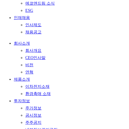
에코앤드림 소식
ESG
인재채용
인사제도
채용공고
회사소개
회사개요
CEO인사말
비전
연혁
제품소개
이차전지소재
환경촉매 소재
투자정보
주가정보
공시정보
주주공지