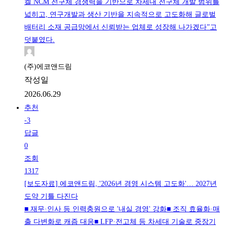
켈 NCM 전구체 경쟁력을 기반으로 차세대 전구체 개발 범위를
넓히고, 연구개발과 생산 기반을 지속적으로 고도화해 글로벌
배터리 소재 공급망에서 신뢰받는 업체로 성장해 나가겠다”고
덧붙였다.
(주)에코앤드림
작성일
2026.06.29
추천
-3
답글
0
조회
1317
[보도자료] 에코앤드림, '2026년 경영 시스템 고도화'… 2027년
도약 기틀 다진다
■ 재무·인사 등 인력충원으로 '내실 경영' 강화■ 조직 효율화·매
출 다변화로 캐즘 대응■ LFP·전고체 등 차세대 기술로 중장기