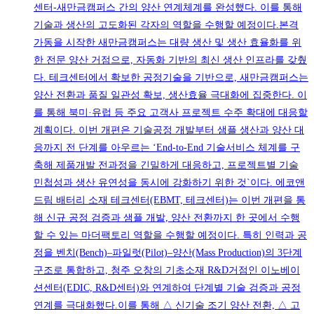
센터-새만금캠퍼스 간의 양산 연계체계를 완성했다. 이를 통해
기술과 생산의 고도화된 각자의 역할을 수행할 예정이다.본격
가동을 시작한 새만금캠퍼스는 대량 생산 및 생산 효율화를 위
한 전문 양산 거점으로, 자동화 기반의 최신 생산 인프라를 갖췄
다. 테크센터에서 확보한 공정기술을 기반으로, 새만금캠퍼스는
양산 전환과 품질 일관성 확보, 생산효율 극대화에 집중한다. 이
를 통해 북미·유럽 등 주요 고객사 프로젝트 수주 확대에 대응할
계획이다. 이번 개편은 기술공정 개발부터 샘플 생산과 양산 대
응까지 전 단계를 아우르는 ‘End-to-End 기술서비스 체계를 구
축해 제품개발 전과정을 긴밀하게 대응하고, 프로젝트별 기술
민첩성과 생산 유연성을 동시에 강화하기 위한 것`이다. 에코앤
드림 배터리 소재 테크센터(EBMT, 테크센터)는 이번 개편을 통
해 신규 공정 검증과 샘플 개발, 양산 전환까지 한 곳에서 수행
할 수 있는 마더팩토리 역할을 수행할 예정이다. 특히 인력과 공
정을 벤치(Bench)–파일럿(Pilot)–양산(Mass Production)의 3단계
구조로 통합하고, 청주 오창의 기초소재 R&D거점인 이노베이
션센터(EDIC, R&D센터)와 연계하여 단계별 기술 검증과 공정
연계를 극대화했다.이를 통해 △ 신기술 조기 양산 전환, △ 고