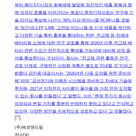
부터 북미 EV시장의 회복세에 발맞춰 점진적인 매출 회복과 함
께 성장의 흐름을 이어간다는 목표다.중장기적으로는 전구체 기
술 리더십 확보에 나선다. 90% 이상 하이니켈 NCM(니켈·코발
트·망간)과 LFP, LMR, 고전압 미드니켈 등 신규 제품을 제안하
고 다양한 기술 특허 출원을 확대하는 한편, 전고체 등 차세대
배터리용 소재에 대한 연구·검토를 통해 2028년 이후 전고체 배
터리 관련 수요가 점진적으로 확대될 가능성에 대비해 성장 옵
션을 확보한다는 구상이다. 회사는 "전고체 관련 활동은 연구·
검토 단계로, 구체적인 사업화 계획은 별도로 안내할 것"이라고
밝혔다.김민용 대표이사는 "2026년은 다음 도약을 위한 준비의
해"라며 "급성장기에 미뤄둔 시스템을 정비하고 차세대 기술에
투자해, 2027년 이차전지 사이클이 돌아올 때 가장 먼저 도약할
수 있는 회사를 만들겠다"고 말했다. 이어 "현재 주가가 회사의
성장성과 본질 가치를 충분히 반영하지 못하고 있다고 인식하고
있으며, 다양한 방안을 지속적으로 검토하고 있다"고 덧붙였다.
(주)에코앤드림
작성일