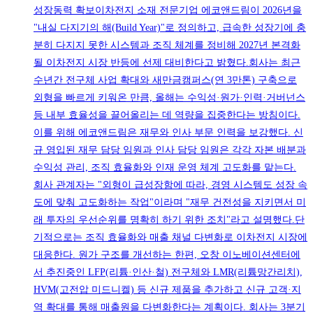
성장동력 확보이차전지 소재 전문기업 에코앤드림이 2026년을
"내실 다지기의 해(Build Year)"로 정의하고, 급속한 성장기에 충
분히 다지지 못한 시스템과 조직 체계를 정비해 2027년 본격화
될 이차전지 시장 반등에 선제 대비한다고 밝혔다.회사는 최근
수년간 전구체 사업 확대와 새만금캠퍼스(연 3만톤) 구축으로
외형을 빠르게 키워온 만큼, 올해는 수익성·원가·인력·거버넌스
등 내부 효율성을 끌어올리는 데 역량을 집중한다는 방침이다.
이를 위해 에코앤드림은 재무와 인사 부문 인력을 보강했다. 신
규 영입된 재무 담당 임원과 인사 담당 임원은 각각 자본 배분과
수익성 관리, 조직 효율화와 인재 운영 체계 고도화를 맡는다.
회사 관계자는 "외형이 급성장함에 따라, 경영 시스템도 성장 속
도에 맞춰 고도화하는 작업"이라며 "재무 건전성을 지키면서 미
래 투자의 우선순위를 명확히 하기 위한 조치"라고 설명했다.단
기적으로는 조직 효율화와 매출 채널 다변화로 이차전지 시장에
대응한다. 원가 구조를 개선하는 한편, 오창 이노베이션센터에
서 추진중인 LFP(리튬·인산·철) 전구체와 LMR(리튬망간리치),
HVM(고전압 미드니켈) 등 신규 제품을 추가하고 신규 고객·지
역 확대를 통해 매출원을 다변화한다는 계획이다. 회사는 3분기