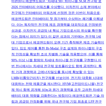
마련된다.에코앤드림은 ‘차세대 90+ 하이니켈 NCM 전구체’로
2026 인터배터리 어워즈를 수상했다. 이차전지 소재 분야에서
전구체가 인터배터리 어워즈에 선정된 것은 이번이 처음으로,
에코앤드림은 인터배터리 첫 참가부터 수상하는 쾌거를 이뤄냈
다. 이는 독자적인 전구체 제조 경쟁력을 대외적으로 인정받은
성과로, 이차전지 공급망 내 핵심 기업으로서의 위상을 확인했
다는 점에서 의미가 있다.이 같은 성과의 기반에는 전구체 1세
대 기업으로서 에코앤드림이 오랜 기간 축적해온 제조 기술력이
있다. 입도 제어를 통한 Bi-Modal 구조 설계와 하이니켈의 구조
적 안정성을 확보한 조성 차별화 기술을 적용했으며, 이를 통해
90% 이상 니켈 함량의 차세대 하이니켈 전구체를 구현했다.이
번 전시에서는 차세대 전구체 포트폴리오도 함께 공개한다. 특
히 가격 경쟁력과 고에너지밀도를 동시에 확보할 수 있는
LMR(리튬망간리치) 전구체를 선보이며, 전기차 대중화 시대에
대응하는 전략 제품군을 제시한다. HVM(고전압미드니켈) 전구
체 역시 함께 공개해 성능과 원가 경쟁력을 모두 고려한 차세대
배터리 대응 역량을 강화한다는 방침이다.에코앤드림은 기술 자
립과 공급망 안정화를 위해 국내 전구체 기업 최초로 LFP 전구