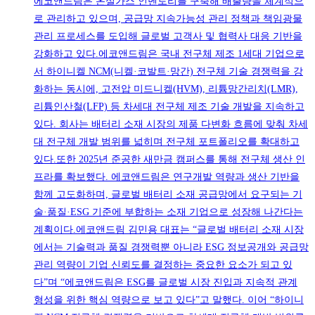
에코앤드림은 온실가스 인벤토리를 구축해 배출량을 체계적으
로 관리하고 있으며, 공급망 지속가능성 관리 정책과 책임광물
관리 프로세스를 도입해 글로벌 고객사 및 협력사 대응 기반을
강화하고 있다.에코앤드림은 국내 전구체 제조 1세대 기업으로
서 하이니켈 NCM(니켈·코발트·망간) 전구체 기술 경쟁력을 강
화하는 동시에, 고전압 미드니켈(HVM), 리튬망간리치(LMR),
리튬인산철(LFP) 등 차세대 전구체 제조 기술 개발을 지속하고
있다. 회사는 배터리 소재 시장의 제품 다변화 흐름에 맞춰 차세
대 전구체 개발 범위를 넓히며 전구체 포트폴리오를 확대하고
있다.또한 2025년 준공한 새만금 캠퍼스를 통해 전구체 생산 인
프라를 확보했다. 에코앤드림은 연구개발 역량과 생산 기반을
함께 고도화하며, 글로벌 배터리 소재 공급망에서 요구되는 기
술·품질·ESG 기준에 부합하는 소재 기업으로 성장해 나간다는
계획이다.에코앤드림 김민용 대표는 “글로벌 배터리 소재 시장
에서는 기술력과 품질 경쟁력뿐 아니라 ESG 정보공개와 공급망
관리 역량이 기업 신뢰도를 결정하는 중요한 요소가 되고 있
다”며 “에코앤드림은 ESG를 글로벌 시장 진입과 지속적 관계
형성을 위한 핵심 역량으로 보고 있다”고 말했다. 이어 “하이니