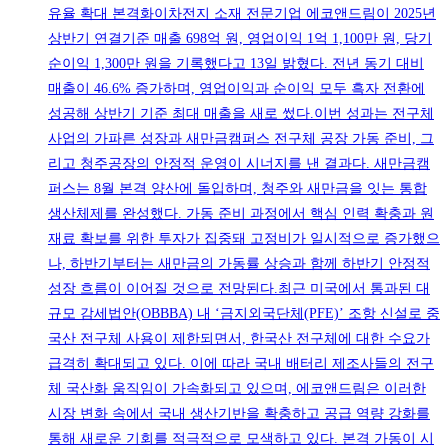
유율 확대 본격화이차전지 소재 전문기업 에코앤드림이 2025년
상반기 연결기준 매출 698억 원, 영업이익 1억 1,100만 원, 당기
순이익 1,300만 원을 기록했다고 13일 밝혔다. 전년 동기 대비
매출이 46.6% 증가하며, 영업이익과 순이익 모두 흑자 전환에
성공해 상반기 기준 최대 매출을 새로 썼다.이번 성과는 전구체
사업의 가파른 성장과 새만금캠퍼스 전구체 공장 가동 준비, 그
리고 청주공장의 안정적 운영이 시너지를 낸 결과다. 새만금캠
퍼스는 8월 본격 양산에 돌입하며, 청주와 새만금을 잇는 통합
생산체제를 완성했다. 가동 준비 과정에서 핵심 인력 확충과 원
재료 확보를 위한 투자가 집중돼 고정비가 일시적으로 증가했으
나, 하반기부터는 새만금의 가동률 상승과 함께 하반기 안정적
성장 흐름이 이어질 것으로 전망된다.최근 미국에서 통과된 대
규모 감세법안(OBBBA) 내 ‘금지외국단체(PFE)’ 조항 신설로 중
국산 전구체 사용이 제한되면서, 한국산 전구체에 대한 수요가
급격히 확대되고 있다. 이에 따라 국내 배터리 제조사들의 전구
체 국산화 움직임이 가속화되고 있으며, 에코앤드림은 이러한
시장 변화 속에서 국내 생산기반을 확충하고 공급 역량 강화를
통해 새로운 기회를 적극적으로 모색하고 있다. 본격 가동이 시