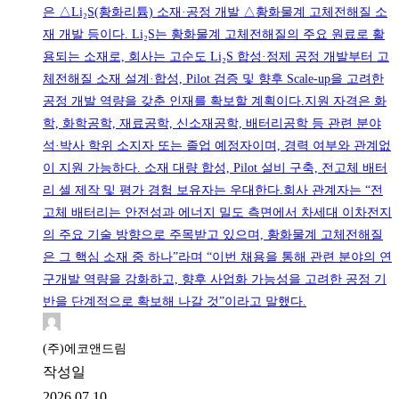
은 △Li₂S(황화리튬) 소재·공정 개발 △황화물계 고체전해질 소
재 개발 등이다. Li₂S는 황화물계 고체전해질의 주요 원료로 활
용되는 소재로, 회사는 고순도 Li₂S 합성·정제 공정 개발부터 고
체전해질 소재 설계·합성, Pilot 검증 및 향후 Scale-up을 고려한
공정 개발 역량을 갖춘 인재를 확보할 계획이다.지원 자격은 화
학, 화학공학, 재료공학, 신소재공학, 배터리공학 등 관련 분야
석·박사 학위 소지자 또는 졸업 예정자이며, 경력 여부와 관계없
이 지원 가능하다. 소재 대량 합성, Pilot 설비 구축, 전고체 배터
리 셀 제작 및 평가 경험 보유자는 우대한다.회사 관계자는 “전
고체 배터리는 안전성과 에너지 밀도 측면에서 차세대 이차전지
의 주요 기술 방향으로 주목받고 있으며, 황화물계 고체전해질
은 그 핵심 소재 중 하나”라며 “이번 채용을 통해 관련 분야의 연
구개발 역량을 강화하고, 향후 사업화 가능성을 고려한 공정 기
반을 단계적으로 확보해 나갈 것”이라고 말했다.
(주)에코앤드림
작성일
2026.07.10