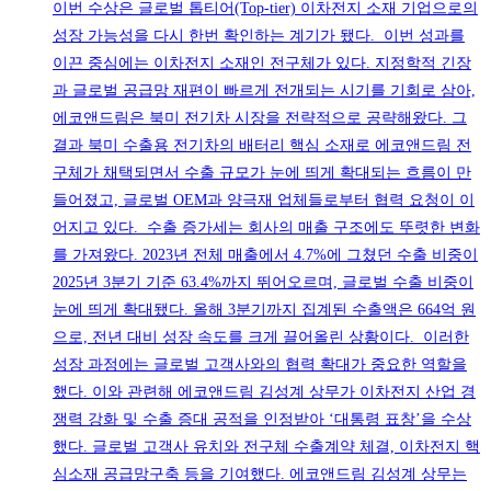
이번 수상은 글로벌 톱티어(Top-tier) 이차전지 소재 기업으로의
성장 가능성을 다시 한번 확인하는 계기가 됐다. 이번 성과를
이끈 중심에는 이차전지 소재인 전구체가 있다. 지정학적 긴장
과 글로벌 공급망 재편이 빠르게 전개되는 시기를 기회로 삼아,
에코앤드림은 북미 전기차 시장을 전략적으로 공략해왔다. 그
결과 북미 수출용 전기차의 배터리 핵심 소재로 에코앤드림 전
구체가 채택되면서 수출 규모가 눈에 띄게 확대되는 흐름이 만
들어졌고, 글로벌 OEM과 양극재 업체들로부터 협력 요청이 이
어지고 있다. 수출 증가세는 회사의 매출 구조에도 뚜렷한 변화
를 가져왔다. 2023년 전체 매출에서 4.7%에 그쳤던 수출 비중이
2025년 3분기 기준 63.4%까지 뛰어오르며, 글로벌 수출 비중이
눈에 띄게 확대됐다. 올해 3분기까지 집계된 수출액은 664억 원
으로, 전년 대비 성장 속도를 크게 끌어올린 상황이다. 이러한
성장 과정에는 글로벌 고객사와의 협력 확대가 중요한 역할을
했다. 이와 관련해 에코앤드림 김성계 상무가 이차전지 산업 경
쟁력 강화 및 수출 증대 공적을 인정받아 ‘대통령 표창’을 수상
했다. 글로벌 고객사 유치와 전구체 수출계약 체결, 이차전지 핵
심소재 공급망구축 등을 기여했다. 에코앤드림 김성계 상무는