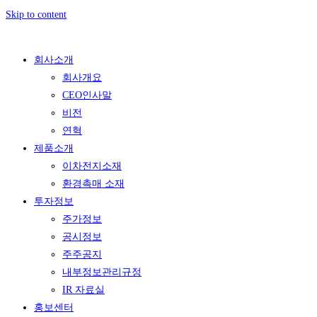
Skip to content
회사소개
회사개요
CEO인사말
비전
연혁
제품소개
이차전지소재
환경촉매 소재
투자정보
주가정보
공시정보
주주공지
내부정보관리규정
IR 자료실
홍보센터