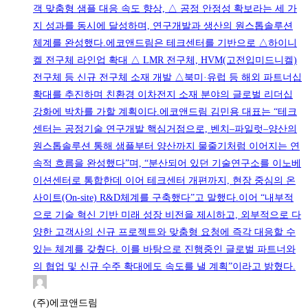
객 맞춤형 샘플 대응 속도 향상, △ 공정 안정성 확보라는 세 가
지 성과를 동시에 달성하며, 연구개발과 생산의 원스톱솔루션
체계를 완성했다.에코앤드림은 테크센터를 기반으로 △하이니
켈 전구체 라인업 확대 △ LMR 전구체, HVM(고전입미드니켈)
전구체 등 신규 전구체 소재 개발 △북미·유럽 등 해외 파트너십
확대를 추진하며 친환경 이차전지 소재 분야의 글로벌 리더십
강화에 박차를 가할 계획이다.에코앤드림 김민용 대표는 “테크
센터는 공정기술 연구개발 핵심거점으로, 벤치–파일럿–양산의
원스톱솔루션 통해 샘플부터 양산까지 물줄기처럼 이어지는 연
속적 흐름을 완성했다”며, “분산되어 있던 기술연구소를 이노베
이션센터로 통합한데 이어 테크센터 개편까지, 현장 중심의 온
사이트(On-site) R&D체계를 구축했다”고 말했다.이어 “내부적
으로 기술 혁신 기반 미래 성장 비전을 제시하고, 외부적으로 다
양한 고객사의 신규 프로젝트와 맞춤형 요청에 즉각 대응할 수
있는 체계를 갖췄다. 이를 바탕으로 진행중인 글로벌 파트너와
의 협업 및 신규 수주 확대에도 속도를 낼 계획”이라고 밝혔다.
(주)에코앤드림