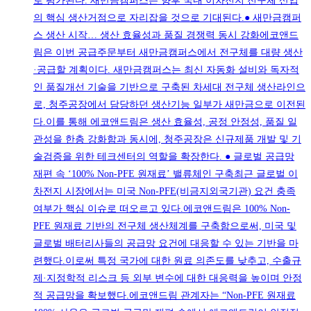
로 평가된다. 새만금캠퍼스는 향후 국내 이차전지 전구체 산업
의 핵심 생산거점으로 자리잡을 것으로 기대된다.● 새만금캠퍼
스 생산 시작… 생산 효율성과 품질 경쟁력 동시 강화에코앤드
림은 이번 공급주문부터 새만금캠퍼스에서 전구체를 대량 생산
·공급할 계획이다. 새만금캠퍼스는 최신 자동화 설비와 독자적
인 품질개선 기술을 기반으로 구축된 차세대 전구체 생산라인으
로, 청주공장에서 담당하던 생산기능 일부가 새만금으로 이전된
다.이를 통해 에코앤드림은 생산 효율성, 공정 안정성, 품질 일
관성을 한층 강화함과 동시에, 청주공장은 신규제품 개발 및 기
술검증을 위한 테크센터의 역할을 확장한다. ● 글로벌 공급망
재편 속 ‘100% Non-PFE 원재료’ 밸류체인 구축최근 글로벌 이
차전지 시장에서는 미국 Non-PFE(비금지외국기관) 요건 충족
여부가 핵심 이슈로 떠오르고 있다.에코앤드림은 100% Non-
PFE 원재료 기반의 전구체 생산체계를 구축함으로써, 미국 및
글로벌 배터리사들의 공급망 요건에 대응할 수 있는 기반을 마
련했다.이로써 특정 국가에 대한 원료 의존도를 낮추고, 수출규
제·지정학적 리스크 등 외부 변수에 대한 대응력을 높이며 안정
적 공급망을 확보했다.에코앤드림 관계자는 “Non-PFE 원재료