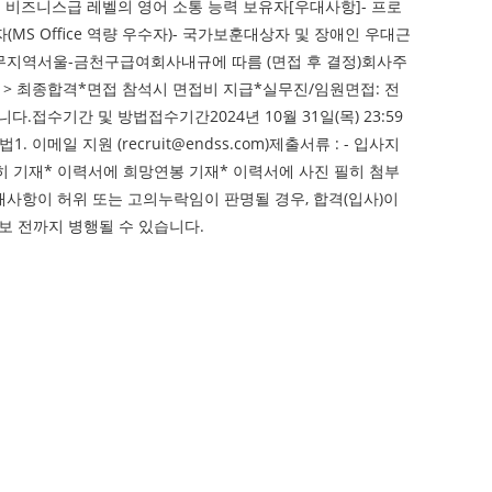
- 비즈니스급 레벨의 영어 소통 능력 보유자[우대사항]- 프로
S Office 역량 우수자)- 국가보훈대상자 및 장애인 우대근
분근무지역서울-금천구급여회사내규에 따름 (면접 후 결정)회사주
 > 최종합격*면접 참석시 면접비 지급*실무진/임원면접: 전
.접수기간 및 방법접수기간2024년 10월 31일(목) 23:59
 지원 (recruit@endss.com)제출서류 : - 입사지
히 기재* 이력서에 희망연봉 기재* 이력서에 사진 필히 첨부
항이 허위 또는 고의누락임이 판명될 경우, 합격(입사)이
 전까지 병행될 수 있습니다.