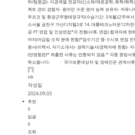
하/팀원급)- 이공계열 전공자(신소재/재료공학, 화학/화학
젝트 관리 경험자- 원어민 수준 영어 능력 보유자- 커뮤니
무조건 및 환경근무형태정규직(수습기간: 3개월)근무부서소재
소서울 금천구 가산디지털2로 14, 대륭테크노타운12차전
공 PT 면접 및 인성면접*각 전형(서류, 면접) 합격자에 한
까지(마감일 도착 분에 한함)*접수기간 중 수시로 면접 진행되
원서(이력서, 자기소개서)- 경력기술서(경력자에 한함)- 
(반명함판)* 제출한 서류는 반환되지 않음.* 각종 증
취소됩니다. ㆍ 국가보훈대상자 및 장애인은 관계서류 
HR
작성일
2024.09.03
추천
9
답글
0
조회