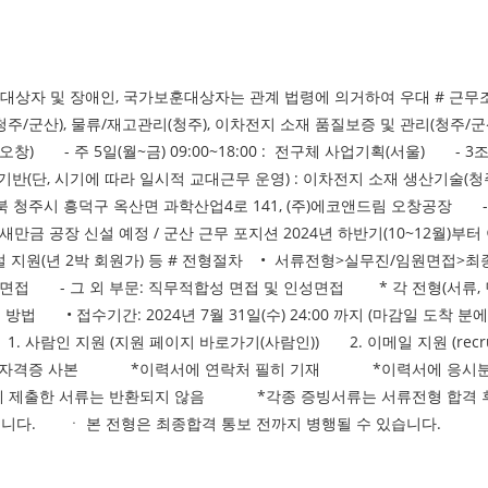
부문별 신입/경력
호대상자 및 장애인, 국가보훈대상자는 관계 법령에 의거하여 우대 # 근
산기술(청주/군산), 물류/재고관리(청주), 이차전지 소재 품질보증 및 관리(청주/
or(오창) - 주 5일(월~금) 09:00~18:00 : 전구체 사업기획(서울) - 
근무 기반(단, 시기에 따라 일시적 교대근무 운영) : 이차전지 소재 생산기술
충북 청주시 흥덕구 옥산면 과학산업4로 141, (주)에코앤드림 오창공장 -
 새만금 공장 신설 예정 / 군산 근무 포지션 2024년 하반기(10~12월)
박시설 지원(년 2박 회원가) 등 # 전형절차 • 서류전형>실무진/임원면
인성면접 - 그 외 부문: 직무적합성 면접 및 인성면접 * 각 전형(서류
방법 • 접수기간: 2024년 7월 31일(수) 24:00 까지 (마감일 도착
람인 지원 (지원 페이지 바로가기(사람인)) 2. 이메일 지원 (recru
 자격증 사본 *이력서에 연락처 필히 기재 *이력서에 응시분
 제출한 서류는 반환되지 않음 *각종 증빙서류는 서류전형 합격
됩니다. ㆍ 본 전형은 최종합격 통보 전까지 병행될 수 있습니다.