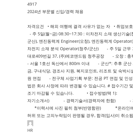
4917
2024년 부문별 신입/경력 채용
2024년 
자격요건 • 해외 여행에 결격 사유가 없는 자 • 취업보
- 주 5일(월~금) 08:30~17:30 : 이차전지 소재 생
군산), 엔진동력계 Engineer(오창), 엔진동력계 Operat
차전지 소재 분석 Operator(청주/군산) - 주 5일 
대로409번길 37, (주)에코앤드림 청주공장 - 오창 : 
- 서울 1호선 독산에서 800m 이내 - 군산*: 추후 군산
금, 구내식당, 경조사 지원, 복지포인트, 리조트 및 숙
원 면접 - 전구체 사업기획 부문: 전공 PT 면접 및 
법은 회사 사정에 따라 변경될 수 있습니다. # 접수기간 및 
조기 마감될 수 있습니다. • 접수방법(택 1): 1. 사
자기소개서) - 경력기술서(경력자에 한함) -
*이력서에 사진 필히 첨부(반명함판) *온라인에
허위 또는 고의누락임이 판명될 경우, 합격(입사)이 취소
HR