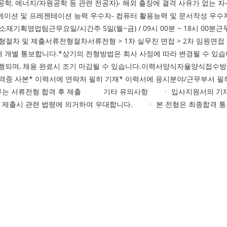
공학, 에너지/자원공학 등 관련 전공자)- 해외 출장에 결격 사유가 없는 자
케이션 및 프레젠테이션 능력 우수자- 컴퓨터 활용능력 및 문서작성 우수자(M
기획영업팀근무요일/시간주 5일(월~금) / 09시 00분 ~ 18시 00
형절차 및 제출서류전형절차서류전형 > 1차 실무진 면접 > 2차 임원면접
해 개별 통보합니다.*상기의 전형방법은 회사 사정에 따라 변경될 수 있습니다
며, 채용 완료시 조기 마감될 수 있습니다.이력서양식자율양식접수방법1. 이메일
자격증 사본* 이력서에 연락처 필히 기재* 이력서에 응시분야/근무부서 필
빙서류는 서류전형 합격 후 제출 기타 유의사항 ㆍ 입사지원서의 기재사
제출시 관련 법령에 의거하여 우대합니다. ㆍ 본 전형은 최종합격 통보