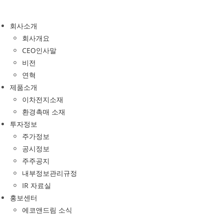
Skip
to
회사소개
content
회사개요
CEO인사말
비전
연혁
제품소개
이차전지소재
환경촉매 소재
투자정보
주가정보
공시정보
주주공지
내부정보관리규정
IR 자료실
홍보센터
에코앤드림 소식