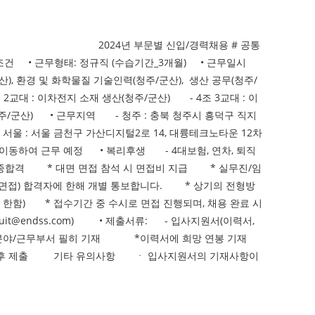
채용 # 공통
무조건 • 근무형태: 정규직 (수습기간_3개월) • 근무일시
군산), 환경 및 화학물질 기술인력(청주/군산), 생산 공무(청주/
3조 2교대 : 이차전지 소재 생산(청주/군산) - 4조 3교대 : 이
(청주/군산) • 근무지역 - 청주 : 충북 청주시 흥덕구 직지
 서울 : 서울 금천구 가산디지털2로 14, 대륭테크노타운 12차
부터 이동하여 근무 예정 • 복리후생 - 4대보험, 연차, 퇴직
접>최종합격 * 대면 면접 참석 시 면접비 지급 * 실무진/임
, 면접) 합격자에 한해 개별 통보합니다. * 상기의 전형방
 분에 한함) * 접수기간 중 수시로 면접 진행되며, 채용 완료 시
it@endss.com) • 제출서류: - 입사지원서(이력서,
야/근무부서 필히 기재 *이력서에 희망 연봉 기재
 후 제출 기타 유의사항 ㆍ 입사지원서의 기재사항이