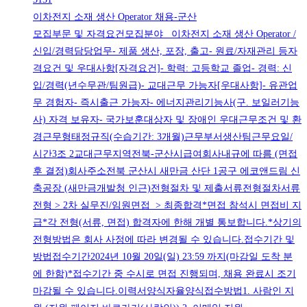
이차전지 소재 생산 Operator 채용-군산
모집부문 및 자격요건모집분야 이차전지 소재 생산 Operator /
신입/경력담당업무- 제품 생산, 포장, 출고- 원료/자재관리 등자
격요건 및 우대사항[자격요건]- 학력: 고등학교 졸업- 경력: 신
입/경력(년수무관/팀원급)- 교대근무 가능자[우대사항]- 유관업
무 경험자- 즉시출근 가능자- 에너지관리기능사(구. 보일러기능
사) 자격 보유자- 국가보훈대상자 및 장애인 우대근무조건 및 환
경근무형태정규직(수습기간: 3개월)근무부서생산팀근무요일/
시간3조 2교대근무지역전북-군산시급여회사내규에 따름 (면접
후 결정)회사주소전북 군산시 새만금 산단 1공구 에코앤드림 신
축공장 (새만금개발청 인근)전형절차 및 제출서류전형절차서류
전형 > 2차 실무진/임원면접 > 최종합격*면접 참석시 면접비 지
급*각 전형(서류, 면접) 합격자에 한해 개별 통보합니다.*상기의
전형방법은 회사 사정에 따라 변경될 수 있습니다.접수기간 및
방법접수기간2024년 10월 20일(일) 23:59 까지(마감일 도착 분
에 한함)*접수기간 중 수시로 면접 진행되며, 채용 완료시 조기
마감될 수 있습니다.이력서양식자율양식접수방법1. 사람인 지