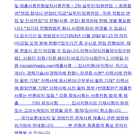
및 제출서류전형절차서류전형 > 2차 실무진/임원면접 > 최종합
격*면접 참석시 면접비 지급*실무진/임원면접 - 직무 적합성 면
접 및 인성면접*각 전형(서류, 면접) 합격자에 한해 개별 통보합
니다.*상기의 전형방법은 회사 사정에 따라 변경될 수 있습니
다.접수기간 및 방법접수기간2024년 11월 10일(일) 23:59 까지
(마감일 도착 분에 한함)*접수기간 중 수시로 면접 진행되며, 채
용 완료시 조기 마감될 수 있습니다.이력서양식자율양식접수방
법1. 사람인 지원 (지원 페이지 바로가기(사람인)) 2. 이메일 지
원 (recruit@endss.com)제출서류 : - 입사지원서(이력서, 자기소
개서)- 경력기술서(경력자에 한함)- 자격증 사본* 이력서에 연락
처 필히 기재* 이력서에 응시분야/근무부서 필히 기재* 이력서
에 희망연봉 기재* 이력서에 사진 필히 첨부 (반명함판)* 제출한
서류는 반환되지 않음.* 각종 증빙서류는 서류전형 합격 후 제
출 기타 유의사항 ㆍ 입사지원서의 기재사항이 허위
또는 고의누락임이 판명될 경우, 합격(입사)이 취소됩니다.
ㆍ 국가보훈대상자 및 장애인은 관계서류 제출시 관련 법령에
의거하여 우대합니다. ㆍ 본 전형은 최종합격 통보 전까지
병행될 수 있습니다.