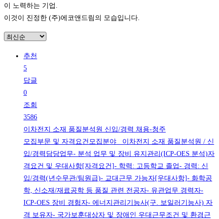
이 노력하는 기업.
이것이 진정한 (주)에코앤드림의 모습입니다.
추천
5
답글
0
조회
3586
이차전지 소재 품질분석원 신입/경력 채용-청주
모집부문 및 자격요건모집분야 이차전지 소재 품질분석원 / 신
입/경력담당업무- 분석 업무 및 장비 유지관리(ICP-OES 분석)자
격요건 및 우대사항[자격요건]- 학력: 고등학교 졸업- 경력: 신
입/경력(년수무관/팀원급)- 교대근무 가능자[우대사항]- 화학공
학, 신소재/재료공학 등 품질 관련 전공자- 유관업무 경력자-
ICP-OES 장비 경험자- 에너지관리기능사(구. 보일러기능사) 자
격 보유자- 국가보훈대상자 및 장애인 우대근무조건 및 환경근