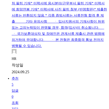
처 필히 기재* 이력서에 응시분야/근무부서 필히 기재* 이력서
에 희망연봉 기재* 이력서에 사진 필히 첨부 (반명함판)* 제출한
서류는 반환되지 않음.* 각종 증빙서류는 서류전형 합격 후 제
출 기타 유의사항 ㆍ 입사지원서의 기재사항이 허위
또는 고의누락임이 판명될 경우, 합격(입사)이 취소됩니다.
ㆍ 국가보훈대상자 및 장애인은 관계서류 제출시 관련 법령에
의거하여 우대합니다. ㆍ 본 전형은 최종합격 통보 전까지
병행될 수 있습니다.
HR
작성일
2024.09.25
추천
5
답글
0
조회
3151