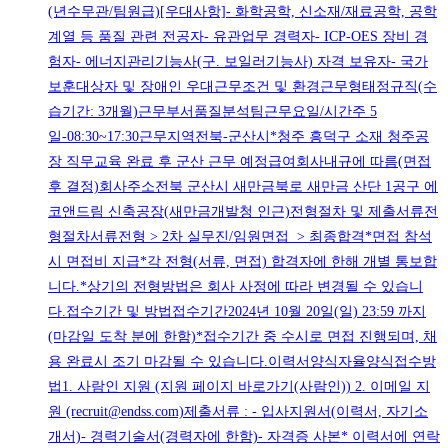
(년수무관/팀원급)[우대사항]- 화학공학, 신소재/재료공학, 공학
계열 등 품질 관련 전공자- 유관업무 경력자- ICP-OES 장비 경
험자- 에너지관리기능사(구. 보일러기능사) 자격 보유자- 국가
보훈대상자 및 장애인 우대근무조건 및 환경근무형태정규직(수
습기간: 3개월)근무부서품질분석팀근무요일/시간주 5
일-08:30~17:30근무지역전북-군산시*청주 흥덕구 소재 청주공
장 직무교육 완료 후 군산 근무 예정급여회사내규에 따름(면접
후 결정)회사주소전북 군산시 새만금북로 새만금 산단 1공구 에
코앤드림 신축공장(새만금개발청 인근)전형절차 및 제출서류전
형절차서류전형 > 2차 실무진/임원면접 > 최종합격*면접 참석
시 면접비 지급*각 전형(서류, 면접) 합격자에 한해 개별 통보합
니다.*상기의 전형방법은 회사 사정에 따라 변경될 수 있습니
다.접수기간 및 방법접수기간2024년 10월 20일(일) 23:59 까지
(마감일 도착 분에 한함)*접수기간 중 수시로 면접 진행되며, 채
용 완료시 조기 마감될 수 있습니다.이력서양식자율양식접수방
법1. 사람인 지원 (지원 페이지 바로가기(사람인)) 2. 이메일 지
원 (recruit@endss.com)제출서류 : - 입사지원서(이력서, 자기소
개서)- 경력기술서(경력자에 한함)- 자격증 사본* 이력서에 연락