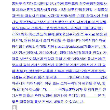
흥덕구 직지대로409번길 37, (주)에코앤드림 청주공장전형절차
및 제출서류전형절차서류전형 > 2차 실무진/임원면접 > 최종합
격*면접 참석시 면접비 지급*각 전형(서류, 면접) 합격자에 한해
개별 통보합니다.*상기의 전형방법은 회사 사정에 따라 변경될
수 있습니다.접수기간 및 방법접수기간2024년 10월 31일(목)
23:59 까지(마감일 도착 분에 한함)*접수기간 중 수시로 면접 진
행되며, 채용 완료시 조기 마감될 수 있습니다.이력서양식자율
양식접수방법1. 이메일 지원 (recruit@endss.com)제출서류 : - 입
사지원서(이력서, 자기소개서)- 경력기술서(경력자에 한함)- 자
격증 사본* 이력서에 연락처 필히 기재* 이력서에 응시분야/근
무부서 필히 기재* 이력서에 희망연봉 기재* 이력서에 사진 필
히 첨부 (반명함판)* 제출한 서류는 반환되지 않음.* 각종 증빙
서류는 서류전형 합격 후 제출 기타 유의사항 ㆍ 입사
지원서의 기재사항이 허위 또는 고의누락임이 판명될 경우, 합
격(입사)이 취소됩니다. ㆍ 국가보훈대상자 및 장애인은 관
계서류 제출시 관련 법령에 의거하여 우대합니다. ㆍ 본 전
형은 최종합격 통보 전까지 병행될 수 있습니다.