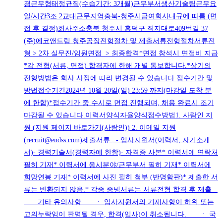
경근무형태정규직(수습기간: 3개월)근무부서생산기술팀근무요
일/시간3조 2교대근무지역충북-청주시급여회사내규에 따름 (면
접 후 결정)회사주소충북 청주시 흥덕구 직지대로409번길 37
(주)에코앤드림 청주공장전형절차 및 제출서류전형절차서류전
형 > 2차 실무진/임원면접 > 최종합격*면접 참석시 면접비 지급
*각 전형(서류, 면접) 합격자에 한해 개별 통보합니다.*상기의
전형방법은 회사 사정에 따라 변경될 수 있습니다.접수기간 및
방법접수기간2024년 10월 20일(일) 23:59 까지(마감일 도착 분
에 한함)*접수기간 중 수시로 면접 진행되며, 채용 완료시 조기
마감될 수 있습니다.이력서양식자율양식접수방법1. 사람인 지
원 (지원 페이지 바로가기(사람인)) 2. 이메일 지원
(recruit@endss.com)제출서류 : - 입사지원서(이력서, 자기소개
서)- 경력기술서(경력자에 한함)- 자격증 사본* 이력서에 연락처
필히 기재* 이력서에 응시분야/근무부서 필히 기재* 이력서에
희망연봉 기재* 이력서에 사진 필히 첨부 (반명함판)* 제출한 서
류는 반환되지 않음.* 각종 증빙서류는 서류전형 합격 후 제출
기타 유의사항 ㆍ 입사지원서의 기재사항이 허위 또는
고의누락임이 판명될 경우, 합격(입사)이 취소됩니다. ㆍ 국