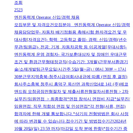
조회
2523
엔진동력계 Operator 신입/경력 채용
모집부문 및 자격요건모집분야 엔진동력계 Operator 신입/경력
채용담당업무- 자동차 배기정화용 촉매시험 外자격요건 및 우
대사항[자격요건]- 학력: 고등학교 졸업- 경력: 신입/경력(년수
무관/팀원급)- 전공: 기계, 자동차공학 등 이공계열[우대사항]-
엔진동력계 운영 경험자- 국가보훈대상자 및 장애인 우대근무
조건 및 환경근무형태정규직(수습기간: 3개월)근무부서환경기
술/소재개발팀근무요일/시간주 5일(월~금) / 08시 30분 ~ 17시
30분근무지역충북-청주시급여회사내규에 따름 (면접 후 결정)
회사주소충북 청주시 흥덕구 옥산면 과학산업4로 141 (주)에코
앤드림 오창공장전형절차 및 제출서류전형절차서류전형 > 2차
실무진/임원면접 > 최종합격*면접 참석시 면접비 지급*실무진/
임원면접: 직무 적합성 면접 및 인성면접*각 전형(서류, 면접)
합격자에 한해 개별 통보합니다.*상기의 전형방법은 회사 사정
에 따라 변경될 수 있습니다.접수기간 및 방법접수기간2024년
10월 20일(일) 23:59 까지(마감일 도착 분에 한함)*접수기간 중