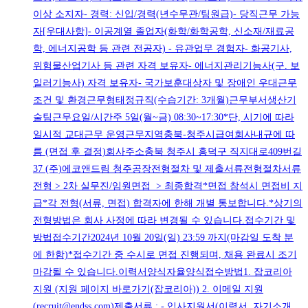
이상 소지자- 경력: 신입/경력(년수무관/팀원급)- 당직근무 가능
자[우대사항]- 이공계열 졸업자(화학/화학공학, 신소재/재료공
학, 에너지공학 등 관련 전공자) - 유관업무 경험자- 화공기사,
위험물산업기사 등 관련 자격 보유자- 에너지관리기능사(구. 보
일러기능사) 자격 보유자- 국가보훈대상자 및 장애인 우대근무
조건 및 환경근무형태정규직(수습기간: 3개월)근무부서생산기
술팀근무요일/시간주 5일(월~금) 08:30~17:30*단, 시기에 따라
일시적 교대근무 운영근무지역충북-청주시급여회사내규에 따
름 (면접 후 결정)회사주소충북 청주시 흥덕구 직지대로409번길
37 (주)에코앤드림 청주공장전형절차 및 제출서류전형절차서류
전형 > 2차 실무진/임원면접 > 최종합격*면접 참석시 면접비 지
급*각 전형(서류, 면접) 합격자에 한해 개별 통보합니다.*상기의
전형방법은 회사 사정에 따라 변경될 수 있습니다.접수기간 및
방법접수기간2024년 10월 20일(일) 23:59 까지(마감일 도착 분
에 한함)*접수기간 중 수시로 면접 진행되며, 채용 완료시 조기
마감될 수 있습니다.이력서양식자율양식접수방법1. 잡코리아
지원 (지원 페이지 바로가기(잡코리아)) 2. 이메일 지원
(recruit@endss.com)제출서류 : - 입사지원서(이력서, 자기소개