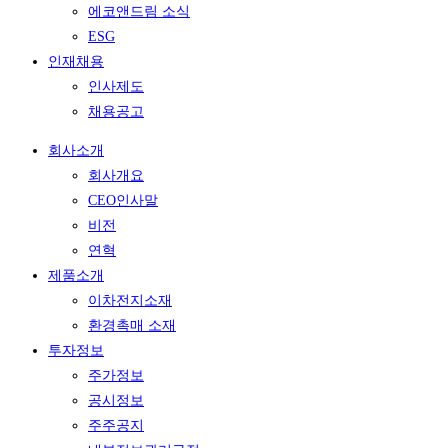
에코앤드림 소식
ESG
인재채용
인사제도
채용공고
회사소개
회사개요
CEO인사말
비전
연혁
제품소개
이차전지소재
환경촉매 소재
투자정보
주가정보
공시정보
주주공지