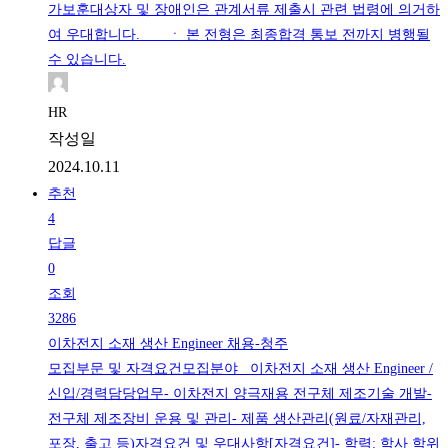
가보훈대상자 및 장애인은 관계서류 제출시 관련 법령에 의거하
여 우대합니다. ㆍ 본 전형은 최종합격 통보 전까지 병행될
수 있습니다.
HR
작성일
2024.10.11
추천
4
답글
0
조회
3286
이차전지 소재 생산 Engineer 채용-청주
모집부문 및 자격요건모집분야 이차전지 소재 생산 Engineer /
신입/경력담당업무- 이차전지 양극재용 전구체 제조기술 개발-
전구체 제조장비 운용 및 관리- 제품 생산관리(원료/자재관리,
포장, 출고 등)자격요건 및 우대사항[자격요건]- 학력: 학사 학위