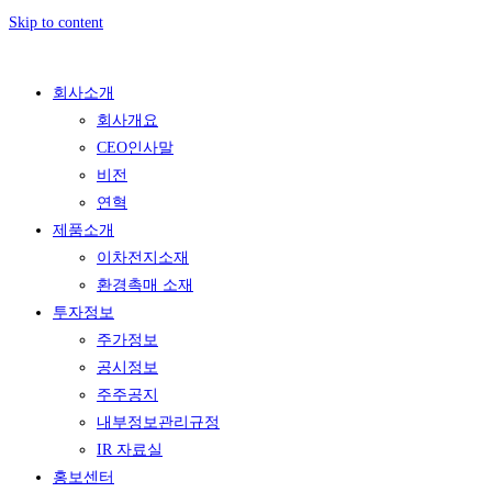
Skip to content
회사소개
회사개요
CEO인사말
비전
연혁
제품소개
이차전지소재
환경촉매 소재
투자정보
주가정보
공시정보
주주공지
내부정보관리규정
IR 자료실
홍보센터