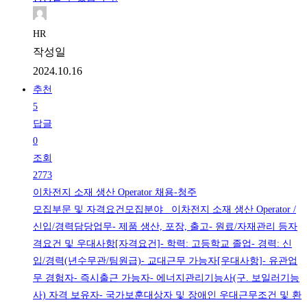
HR
작성일
2024.10.16
추천
5
답글
0
조회
2773
이차전지 소재 생산 Operator 채용-청주
모집부문 및 자격요건모집분야 이차전지 소재 생산 Operator /
신입/경력담당업무- 제품 생산, 포장, 출고- 원료/자재관리 등자
격요건 및 우대사항[자격요건]- 학력: 고등학교 졸업- 경력: 신
입/경력(년수무관/팀원급)- 교대근무 가능자[우대사항]- 유관업
무 경험자- 즉시출근 가능자- 에너지관리기능사(구. 보일러기능
사) 자격 보유자- 국가보훈대상자 및 장애인 우대근무조건 및 환