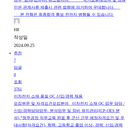
경우, 합격(입사)이 취소됩니다. ㆍ 국가보훈대상자 및 장애
인은 관계서류 제출시 관련 법령에 의거하여 우대합니다.
ㆍ 본 전형은 최종합격 통보 전까지 병행될 수 있습니다.
HR
작성일
2024.09.25
추천
7
답글
0
조회
3761
이차전지 소재 품질 QC 신입/경력 채용
모집부문 및 자격요건모집분야 이차전지 소재 QC 업무 담당 /
신입/경력담당업무- 분석업무 및 장비 유지관리(ICP-OES 분
석) *청주공장 직무교육 완료 후 군산 근무 예정자격요건 및 우
대사항[자격요건]- 학력: 고등학교 졸업 이상- 경력: 신입/경력