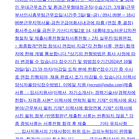
인 우대근무조건 및 환경근무형태정규직(수습기간: 3개월)근무
부서인사총무팀근무요일/시간주 5일(월~금) / 09시 00분 ~ 18시
00분근무지역서울-금천구급여회사내규에 따름 (면접 후 결정)
회사주소서울 금천구 가산디지털2로 14, 대륭테크노타운12차전
형절차 및 제출서류전형절차서류전형 > 2차 실무진/임원면접
> 최종합격*면접 참석시 면접비 지급*각 전형(서류, 면접) 합격
자에 한해 개별 통보합니다.*상기의 전형방법은 회사 사정에 따
라 변경될 수 있습니다.접수기간 및 방법접수기간2024년 10월
20일(일) 23:59 까지(마감일 도착 분에 한함)*접수기간 중 수시
로 면접 진행되며, 채용 완료시 조기 마감될 수 있습니다.이력서
양식자율양식접수방법1. 이메일 지원 (recruit@endss.com)제출
서류 : - 입사지원서(이력서, 자기소개서)- 경력기술서(경력자에
한함)- 자격증 사본* 이력서에 연락처 필히 기재* 이력서에 응시
분야/근무부서 필히 기재* 이력서에 희망연봉 기재* 이력서에
사진 필히 첨부 (반명함판)* 제출한 서류는 반환되지 않음.* 각
종 증빙서류는 서류전형 합격 후 제출 기타 유의사항
ㆍ 입사지원서의 기재사항이 허위 또는 고의누락임이 판명될