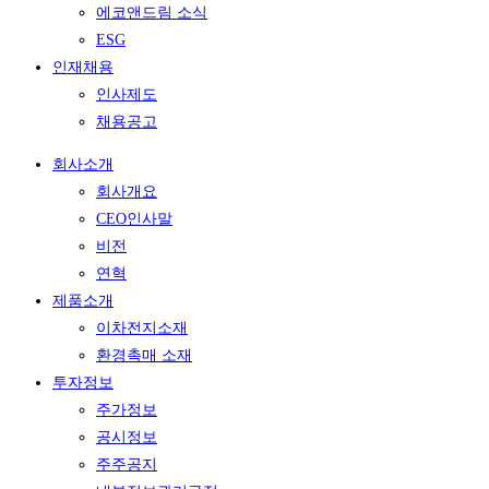
에코앤드림 소식
ESG
인재채용
인사제도
채용공고
회사소개
회사개요
CEO인사말
비전
연혁
제품소개
이차전지소재
환경촉매 소재
투자정보
주가정보
공시정보
주주공지