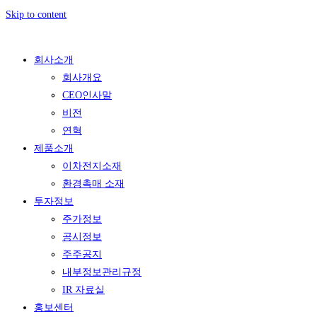
Skip to content
회사소개
회사개요
CEO인사말
비전
연혁
제품소개
이차전지소재
환경촉매 소재
투자정보
주가정보
공시정보
주주공지
내부정보관리규정
IR 자료실
홍보센터