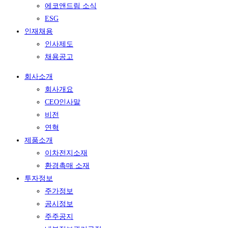
에코앤드림 소식
ESG
인재채용
인사제도
채용공고
회사소개
회사개요
CEO인사말
비전
연혁
제품소개
이차전지소재
환경촉매 소재
투자정보
주가정보
공시정보
주주공지