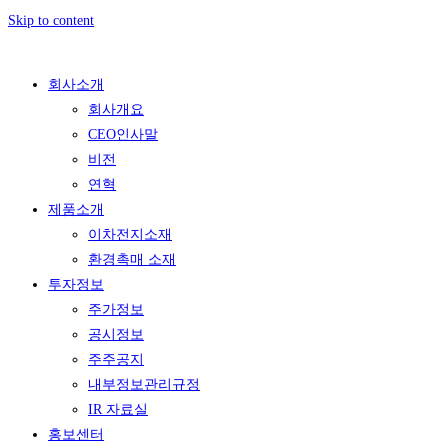
Skip to content
회사소개
회사개요
CEO인사말
비전
연혁
제품소개
이차전지소재
환경촉매 소재
투자정보
주가정보
공시정보
주주공지
내부정보관리규정
IR 자료실
홍보센터