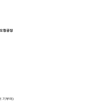
림 오창공장
서 기부여)