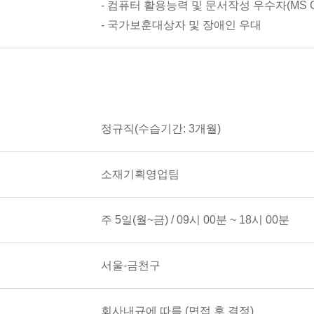
- 컴퓨터 활용능력 및 문서작성 우수자(MS Of
- 국가보훈대상자 및 장애인 우대
정규직(수습기간: 3개월)
소재기획영업팀
주 5일(월~금) / 09시 00분 ~ 18시 00분
서울-금천구
회사내규에 따름 (면접 후 결정)