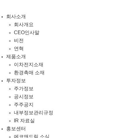
Skip
to
회사소개
content
회사개요
CEO인사말
비전
연혁
제품소개
이차전지소재
환경촉매 소재
투자정보
주가정보
공시정보
주주공지
내부정보관리규정
IR 자료실
홍보센터
에코앤드림 소식