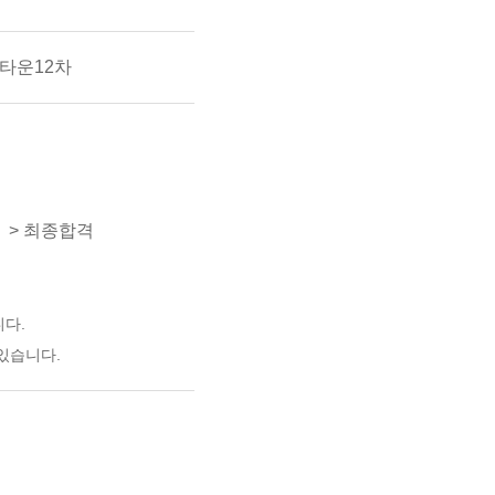
노타운12차
접 > 최종합격
니다.
있습니다.