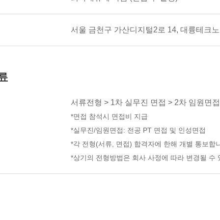
서울 금천구 가산디지털2로 14, 대륭테크
류
서류전형 > 1차 실무진 면접 > 2차 임원면
*면접 참석시 면접비 지급
*실무진/임원면접: 전공 PT 면접 및 인성면접
*각 전형(서류, 면접) 합격자에 한해 개별 통보합
*상기의 전형방법은 회사 사정에 따라 변경될 수 