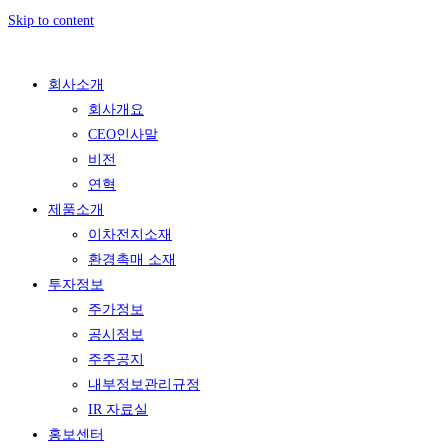
Skip to content
회사소개
회사개요
CEO인사말
비전
연혁
제품소개
이차전지소재
환경촉매 소재
투자정보
주가정보
공시정보
주주공지
내부정보관리규정
IR 자료실
홍보센터