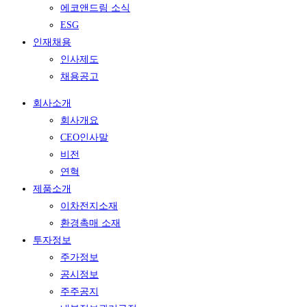
에코앤드림 소식
ESG
인재채용
인사제도
채용공고
회사소개
회사개요
CEO인사말
비전
연혁
제품소개
이차전지소재
환경촉매 소재
투자정보
주가정보
공시정보
주주공지