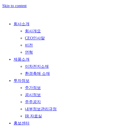
Skip to content
회사소개
회사개요
CEO인사말
비전
연혁
제품소개
이차전지소재
환경촉매 소재
투자정보
주가정보
공시정보
주주공지
내부정보관리규정
IR 자료실
홍보센터