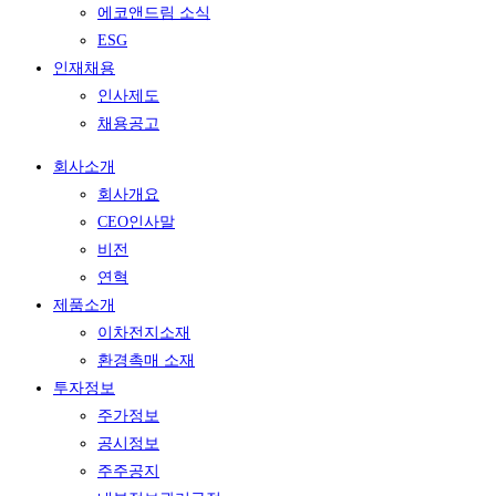
에코앤드림 소식
ESG
인재채용
인사제도
채용공고
회사소개
회사개요
CEO인사말
비전
연혁
제품소개
이차전지소재
환경촉매 소재
투자정보
주가정보
공시정보
주주공지