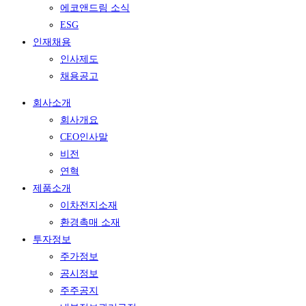
에코앤드림 소식
ESG
인재채용
인사제도
채용공고
회사소개
회사개요
CEO인사말
비전
연혁
제품소개
이차전지소재
환경촉매 소재
투자정보
주가정보
공시정보
주주공지