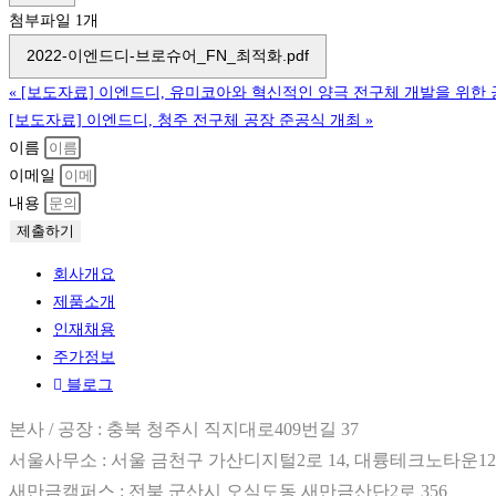
첨부파일 1개
2022-이엔드디-브로슈어_FN_최적화.pdf
«
[보도자료] 이엔드디, 유미코아와 혁신적인 양극 전구체 개발을 위한
[보도자료] 이엔드디, 청주 전구체 공장 준공식 개최
»
이름
이메일
내용
제출하기
회사개요
제품소개
인재채용
주가정보
블로그
본사 / 공장 : 충북 청주시 직지대로409번길 37
서울사무소 : 서울 금천구 가산디지털2로 14, 대륭테크노타운12차 912호 / T
새만금캠퍼스 : 전북 군산시 오식도동 새만금산단2로 356