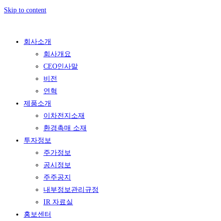
Skip to content
회사소개
회사개요
CEO인사말
비전
연혁
제품소개
이차전지소재
환경촉매 소재
투자정보
주가정보
공시정보
주주공지
내부정보관리규정
IR 자료실
홍보센터