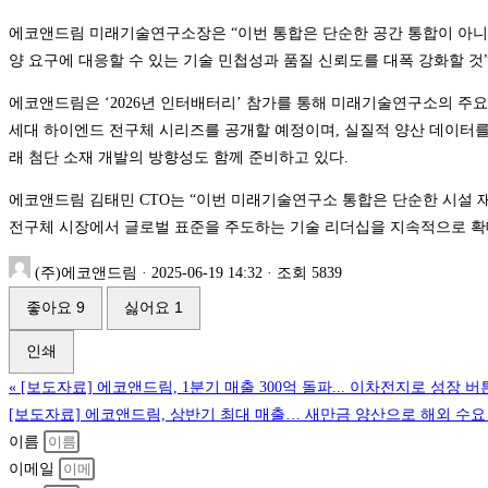
에코앤드림 미래기술연구소장은 “이번 통합은 단순한 공간 통합이 아니라
양 요구에 대응할 수 있는 기술 민첩성과 품질 신뢰도를 대폭 강화할 것
에코앤드림은 ‘2026년 인터배터리’ 참가를 통해 미래기술연구소의 주요 R&
세대 하이엔드 전구체 시리즈를 공개할 예정이며, 실질적 양산 데이터를
래 첨단 소재 개발의 방향성도 함께 준비하고 있다.
에코앤드림 김태민 CTO는 “이번 미래기술연구소 통합은 단순한 시설 재
전구체 시장에서 글로벌 표준을 주도하는 기술 리더십을 지속적으로 확
(주)에코앤드림
·
2025-06-19 14:32
·
조회 5839
좋아요
9
싫어요
1
인쇄
«
[보도자료] 에코앤드림, 1분기 매출 300억 돌파... 이차전지로 성장 버
[보도자료] 에코앤드림, 상반기 최대 매출… 새만금 양산으로 해외 수요
이름
이메일