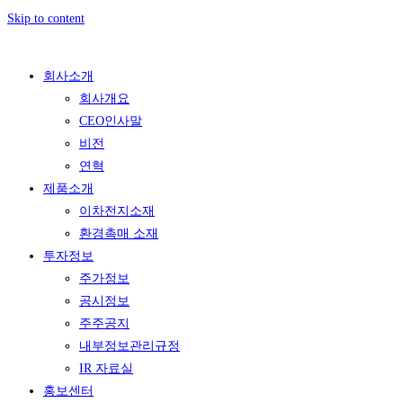
Skip to content
회사소개
회사개요
CEO인사말
비전
연혁
제품소개
이차전지소재
환경촉매 소재
투자정보
주가정보
공시정보
주주공지
내부정보관리규정
IR 자료실
홍보센터