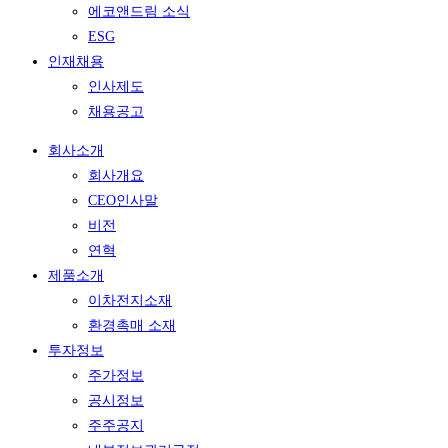
에코앤드림 소식
ESG
인재채용
인사제도
채용공고
회사소개
회사개요
CEO인사말
비전
연혁
제품소개
이차전지소재
환경촉매 소재
투자정보
주가정보
공시정보
주주공지