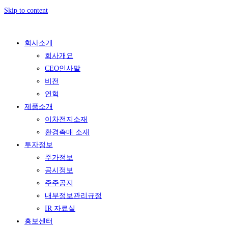
Skip to content
회사소개
회사개요
CEO인사말
비전
연혁
제품소개
이차전지소재
환경촉매 소재
투자정보
주가정보
공시정보
주주공지
내부정보관리규정
IR 자료실
홍보센터