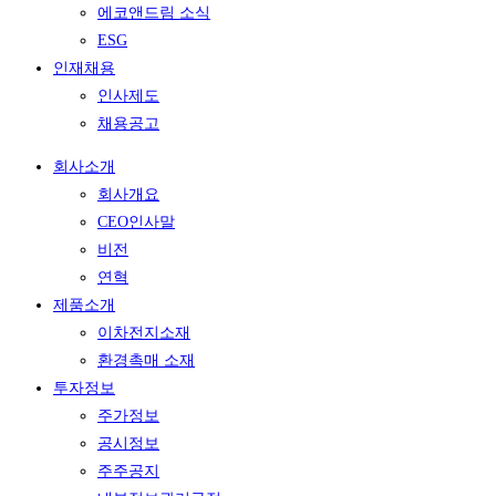
에코앤드림 소식
ESG
인재채용
인사제도
채용공고
회사소개
회사개요
CEO인사말
비전
연혁
제품소개
이차전지소재
환경촉매 소재
투자정보
주가정보
공시정보
주주공지