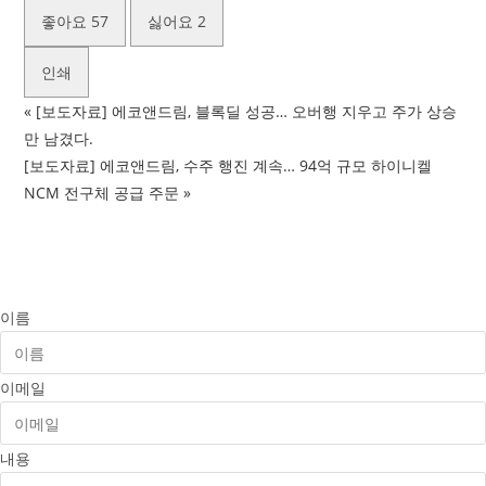
좋아요
57
싫어요
2
인쇄
«
[보도자료] 에코앤드림, 블록딜 성공… 오버행 지우고 주가 상승
만 남겼다.
[보도자료] 에코앤드림, 수주 행진 계속… 94억 규모 하이니켈
NCM 전구체 공급 주문
»
이름
이메일
내용