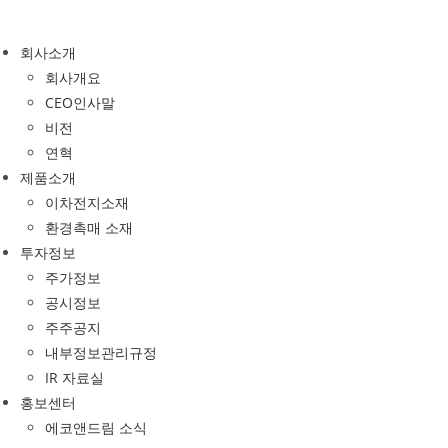
Skip
to
회사소개
content
회사개요
CEO인사말
비전
연혁
제품소개
이차전지소재
환경촉매 소재
투자정보
주가정보
공시정보
주주공지
내부정보관리규정
IR 자료실
홍보센터
에코앤드림 소식