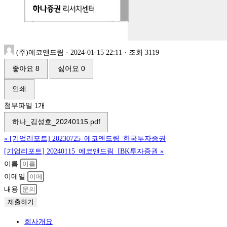
(주)에코앤드림
·
2024-01-15 22:11
·
조회 3119
좋아요
8
싫어요
0
인쇄
첨부파일 1개
하나_김성호_20240115.pdf
«
[기업리포트] 20230725_에코앤드림_한국투자증권
[기업리포트] 20240115_에코앤드림_IBK투자증권
»
이름
이메일
내용
제출하기
회사개요