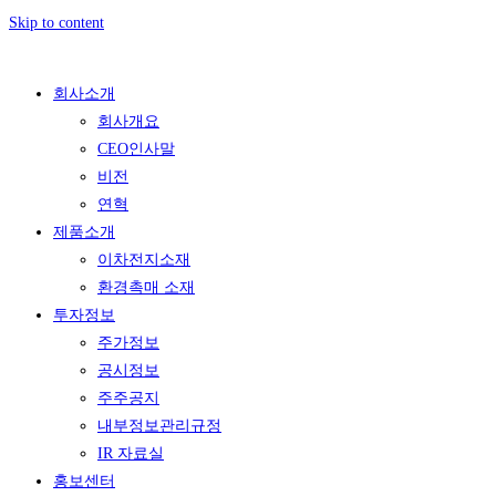
Skip to content
회사소개
회사개요
CEO인사말
비전
연혁
제품소개
이차전지소재
환경촉매 소재
투자정보
주가정보
공시정보
주주공지
내부정보관리규정
IR 자료실
홍보센터