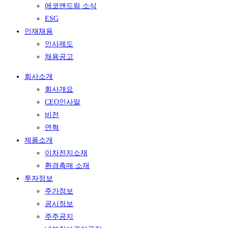
에코앤드림 소식
ESG
인재채용
인사제도
채용공고
회사소개
회사개요
CEO인사말
비전
연혁
제품소개
이차전지소재
환경촉매 소재
투자정보
주가정보
공시정보
주주공지