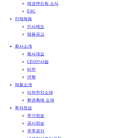
에코앤드림 소식
ESG
인재채용
인사제도
채용공고
회사소개
회사개요
CEO인사말
비전
연혁
제품소개
이차전지소재
환경촉매 소재
투자정보
주가정보
공시정보
주주공지