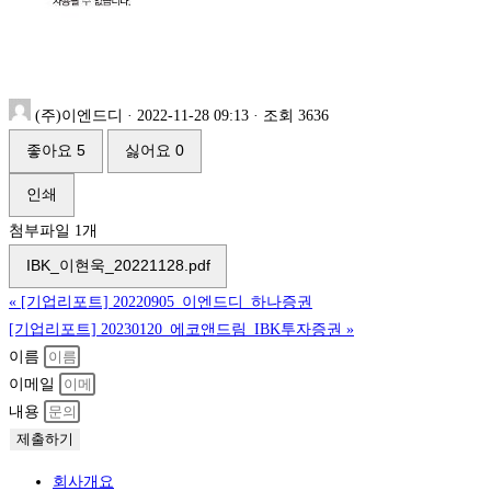
(주)이엔드디
·
2022-11-28 09:13
·
조회 3636
좋아요
5
싫어요
0
인쇄
첨부파일 1개
IBK_이현욱_20221128.pdf
«
[기업리포트] 20220905_이엔드디_하나증권
[기업리포트] 20230120_에코앤드림_IBK투자증권
»
이름
이메일
내용
제출하기
회사개요