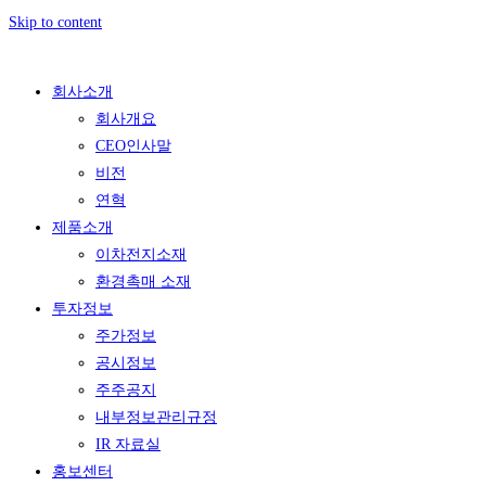
Skip to content
회사소개
회사개요
CEO인사말
비전
연혁
제품소개
이차전지소재
환경촉매 소재
투자정보
주가정보
공시정보
주주공지
내부정보관리규정
IR 자료실
홍보센터