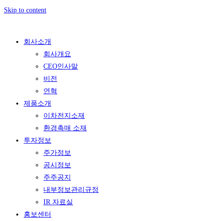
Skip to content
회사소개
회사개요
CEO인사말
비전
연혁
제품소개
이차전지소재
환경촉매 소재
투자정보
주가정보
공시정보
주주공지
내부정보관리규정
IR 자료실
홍보센터