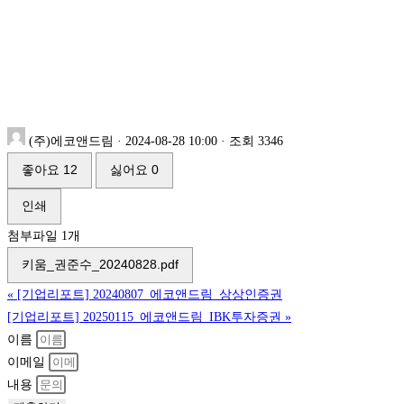
(주)에코앤드림
·
2024-08-28 10:00
·
조회 3346
좋아요
12
싫어요
0
인쇄
첨부파일 1개
키움_권준수_20240828.pdf
«
[기업리포트] 20240807_에코앤드림_상상인증권
[기업리포트] 20250115_에코앤드림_IBK투자증권
»
이름
이메일
내용