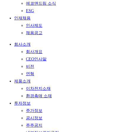
에코앤드림 소식
ESG
인재채용
인사제도
채용공고
회사소개
회사개요
CEO인사말
비전
연혁
제품소개
이차전지소재
환경촉매 소재
투자정보
주가정보
공시정보
주주공지