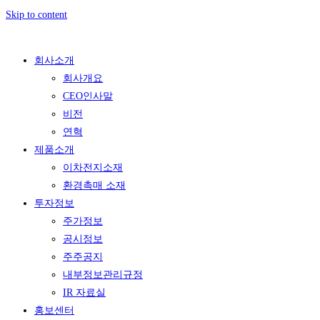
Skip to content
회사소개
회사개요
CEO인사말
비전
연혁
제품소개
이차전지소재
환경촉매 소재
투자정보
주가정보
공시정보
주주공지
내부정보관리규정
IR 자료실
홍보센터