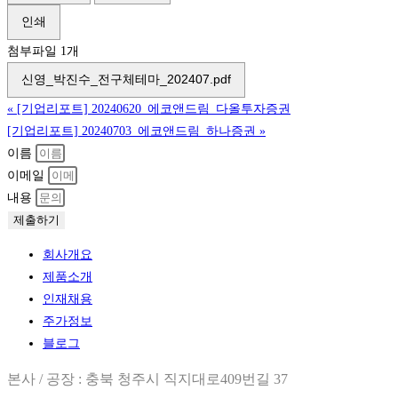
인쇄
첨부파일 1개
신영_박진수_전구체테마_202407.pdf
«
[기업리포트] 20240620_에코앤드림_다올투자증권
[기업리포트] 20240703_에코앤드림_하나증권
»
이름
이메일
내용
제출하기
회사개요
제품소개
인재채용
주가정보
블로그
본사 / 공장 : 충북 청주시 직지대로409번길 37