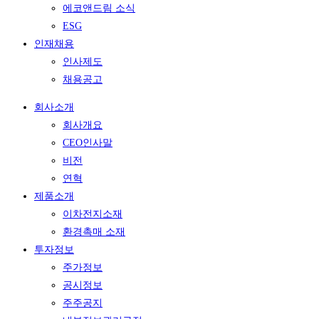
에코앤드림 소식
ESG
인재채용
인사제도
채용공고
회사소개
회사개요
CEO인사말
비전
연혁
제품소개
이차전지소재
환경촉매 소재
투자정보
주가정보
공시정보
주주공지